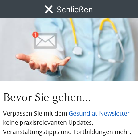
Einloggen
Schließen
Email
MENÜ
News
DFP
AFP
BdA-Fortbildungen
Fachartikel
Kongresskale
Passwort
Passwort vergessen
Eingeloggt bleiben
Bevor Sie gehen…
Verpassen Sie mit dem
Gesund.at-Newsletter
PDF
Drucken
Teilen
keine praxisrelevanten Updates,
Veranstaltungstipps und Fortbildungen mehr.
Artikel Info