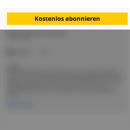
Redakteur:in:
Natalie Mutter PhD
Kostenlos abonnieren
Erstellt am:
13. März 2026
Stand der medizinischen Information:
13. März 2026
ICD-Code:
H40
Quellen:
Die Einträge haben naturgemäß keinen Anspruch auf Vollständigkeit. Es
wird immer der Beipackzettel jenes Präparates ausgewählt, welches die
längste Zulassung in Österreich besitzt. Die Angaben gelten aber auch für
alle anderen Medikamente mit dem Wirkstoff, sofern es sich um
wirkstoffbezogene und nicht um Angaben zu sonstigen Inhaltsstoffen
handelt.
Fachinformation