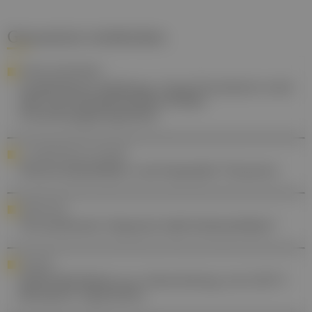
Gesund.at entdecken
FORSCHUNGSPROJEKT
Uniklinikum Salzburg: Jung-Forscherin wird
Teil von bundesweitem Krebs-
Forschungsprogramm
3. CONNECTED IN GI CANCER
Pankreatikobiliäre und hepatale Tumoren
FORSCHUNG
Vernarbende Alopezie bald behandelbar?
LEITLINIE
WHO-Richtlinie zur Anwendung von GLP-1
Rezeptor-Agonisten