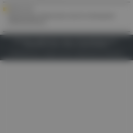
DERMATOLOGIE
Hautkrebs: Prävention durch wirksamen
Sonnenschutz
IMPRESSUM
DATENSCHUTZ
BAFG
NUTZUNGSBEDINGUNGEN
MEDIADATEN & TARIFE
PRESSE
ZWECKE ANZEIGEN
© 2026
Gesund.at
– All rights reserved – Patientenwissen:
MeinMed.at