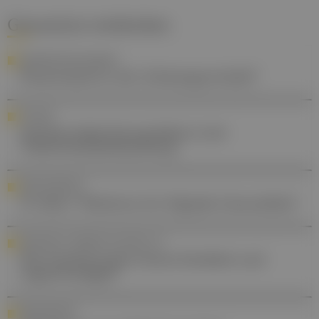
Gesund.at entdecken
ARZNEIMITTELSICHERHEIT
Paracetamol in der Schwangerschaft?
LEITLINIE
Antimicrobial Stewardship in der
Tuberkulosebehandlung
DIGITALISIERUNG
10 Jahre "Plattform für Digitale Gesundheit"
ADIPOSITAS, ANOREXIE, BULIMIE & CO
Wie Essstörungen heute Kindheit und
Jugend prägen
MEDIKAMENTE