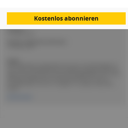
Artikel Info
Redakteur:in:
Kostenlos abonnieren
Natalie Mutter PhD
Erstellt am:
13. Oktober 2025
Stand der medizinischen Information:
13. Oktober 2025
Quellen:
Die Einträge haben naturgemäß keinen Anspruch auf Vollständigkeit. Es
wird immer der Beipackzettel jenes Präparates ausgewählt, welches die
längste Zulassung in Österreich besitzt. Die Angaben gelten aber auch für
alle anderen Medikamente mit dem Wirkstoff, sofern es sich um
wirkstoffbezogene und nicht um Angaben zu sonstigen Inhaltsstoffen
handelt.
Fachinformation