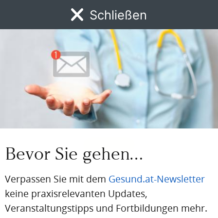
Schließen
Einloggen
MENÜ
Email
News
DFP
AFP
BdA-Fortbildungen
Fachartikel
Kongresskale
Passwort
Passwort vergessen
Eingeloggt bleiben
Bevor Sie gehen…
Verpassen Sie mit dem
Gesund.at-Newsletter
keine praxisrelevanten Updates,
PDF
Drucken
Teilen
Veranstaltungstipps und Fortbildungen mehr.