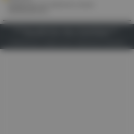
Zulassung von mehreren neuen
Medikamenten
IMPRESSUM
DATENSCHUTZ
BAFG
NUTZUNGSBEDINGUNGEN
MEDIADATEN & TARIFE
PRESSE
ZWECKE ANZEIGEN
© 2026
Gesund.at
– All rights reserved – Patientenwissen:
MeinMed.at