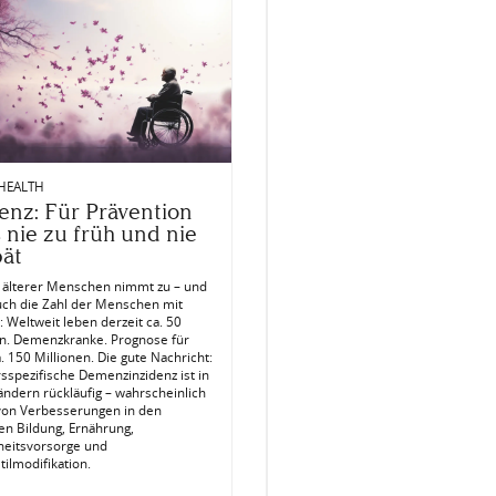
 HEALTH
nz: Für Prävention
s nie zu früh und nie
pät
l älterer Menschen nimmt zu – und
uch die Zahl der Menschen mit
 Weltweit leben derzeit ca. 50
en. Demenzkranke. Prognose für
. 150 Millionen. Die gute Nachricht:
rsspezifische Demenzinzidenz ist in
ändern rückläufig – wahrscheinlich
 von Verbesserungen in den
en Bildung, Ernährung,
eitsvorsorge und
ilmodifikation.