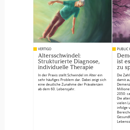
VERTIGO
PUBLIC
Altersschwindel:
Deme
Strukturierte Diagnose,
ist e
individuelle Therapie
zu s
In der Praxis stellt Schwindel im Alter ein
Die Zah
sehr häufiges Problem dar. Dabei zeigt sich
damit a
eine deutliche Zunahme der Prävalenzen
Demenz:
ab dem 60. Lebensjahr.
Million
2050: ca
Die alte
vielen L
infolge
Bereich
Gesundh
Lebensst