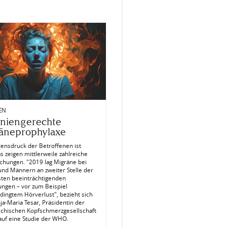
IEN
liniengerechte
äneprophylaxe
densdruck der Betroffenen ist
s zeigen mittlerweile zahlreiche
chungen. "2019 lag Migräne bei
und Männern an zweiter Stelle der
ten beeinträchtigenden
ungen – vor zum Beispiel
dingtem Hörverlust", bezieht sich
ja-Maria Tesar, Präsidentin der
ichischen Kopfschmerzgesellschaft
auf eine Studie der WHO.