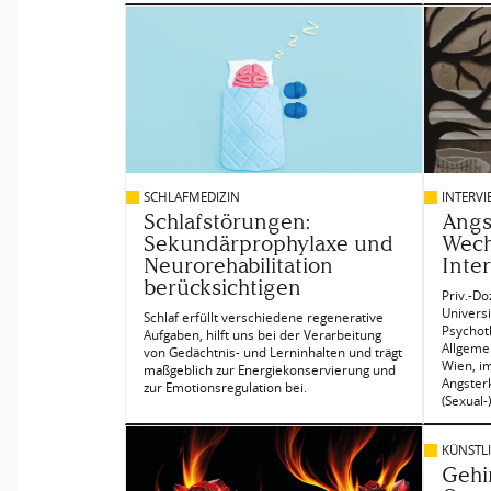
SCHLAFMEDIZIN
INTERVI
Schlafstörungen:
Angs
Sekundärprophylaxe und
Wech
Neurorehabilitation
Inte
berücksichtigen
Priv.-Do
Universi
Schlaf erfüllt verschiedene regenerative
Psychoth
Aufgaben, hilft uns bei der Verarbeitung
Allgeme
von Gedächtnis- und Lerninhalten und trägt
Wien, i
maßgeblich zur Energiekonservierung und
Angster
zur Emotionsregulation bei.
(Sexual
KÜNSTLI
Gehi