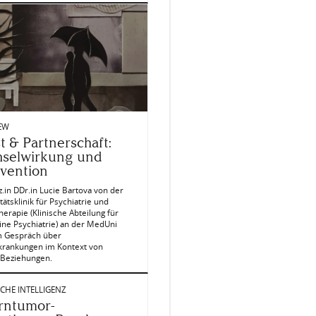
EW
t & Partnerschaft:
selwirkung und
rvention
z.in DDr.in Lucie Bartova von der
tätsklinik für Psychiatrie und
erapie (Klinische Abteilung für
ine Psychiatrie) an der MedUni
m Gespräch über
krankungen im Kontext von
-)Beziehungen.
CHE INTELLIGENZ
rntumor-