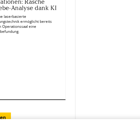
ationen: Rasche
be-Analyse dank KI
e laserbasierte
ungstechnik ermöglicht bereits
m Operationssaal eine
befundung.
den