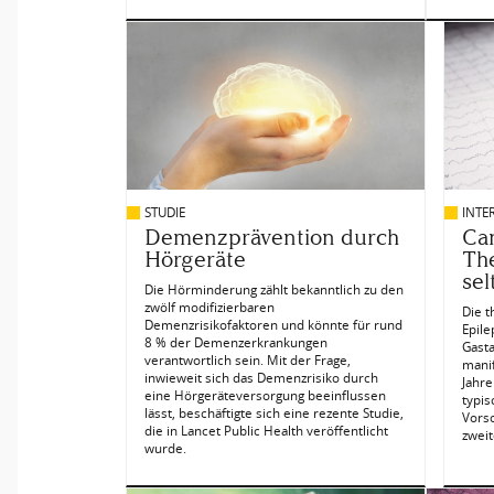
STUDIE
INTE
Demenzprävention durch
Can
Hörgeräte
The
sel
Die Hörminderung zählt bekanntlich zu den
zwölf modifizierbaren
Die t
Demenzrisikofaktoren und könnte für rund
Epile
8 % der Demenzerkrankungen
Gast
verantwortlich sein. Mit der Frage,
manif
inwieweit sich das Demenzrisiko durch
Jahr
eine Hörgeräteversorgung beeinflussen
typi
lässt, beschäftigte sich eine rezente Studie,
Vors
die in Lancet Public Health veröffentlicht
zweit
wurde.