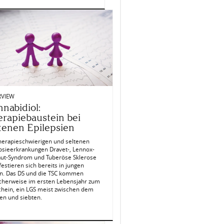
RVIEW
nabidiol:
rapiebaustein bei
tenen Epilepsien
herapieschwierigen und seltenen
psieerkrankungen Dravet-, Lennox-
aut-Syndrom und Tuberöse Sklerose
estieren sich bereits in jungen
en. Das DS und die TSC kommen
scherweise im ersten Lebensjahr zum
chein, ein LGS meist zwischen dem
en und siebten.