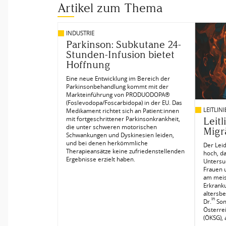
Artikel zum Thema
INDUSTRIE
Parkinson: Subkutane 24-
Stunden-Infusion bietet
Hoffnung
Eine neue Entwicklung im Bereich der
Parkinsonbehandlung kommt mit der
Markteinführung von PRODUODOPA®
(Foslevodopa/Foscarbidopa) in der EU. Das
LEITLIN
Medikament richtet sich an Patient:innen
mit fortgeschrittener Parkinsonkrankheit,
Leit
die unter schweren motorischen
Migr
Schwankungen und Dyskinesien leiden,
und bei denen herkömmliche
Der Lei
Therapieansätze keine zufriedenstellenden
hoch, da
Ergebnisse erzielt haben.
Untersu
Frauen 
am meis
Erkrank
altersbe
in
Dr.
Son
Österre
(ÖKSG), 