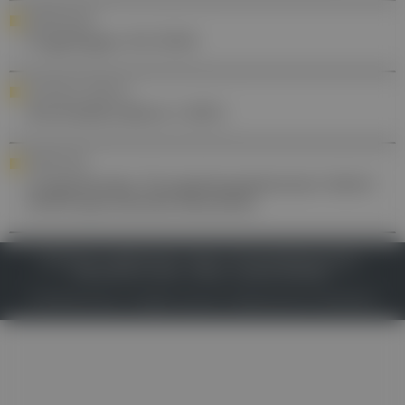
FORTBILDUNG
Fragebogen 03/2024
YOUR DAILY DOSE OF ...
Acetylsalicylsäure (ASS)
FORSCHUNG
Lungenkrebs: Tyrosinkinasehemmer liefert
vielversprechende Resultate
IMPRESSUM
DATENSCHUTZ
BAFG
NUTZUNGSBEDINGUNGEN
MEDIADATEN & TARIFE
PRESSE
ZWECKE ANZEIGEN
© 2026
Gesund.at
– All rights reserved – Patientenwissen:
MeinMed.at