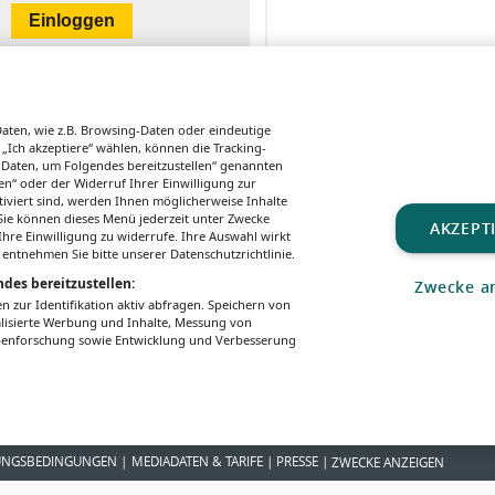
ten, wie z.B. Browsing-Daten oder eindeutige
 „Ich akzeptiere“ wählen, können die Tracking-
 Daten, um Folgendes bereitzustellen“ genannten
n“ oder der Widerruf Ihrer Einwilligung zur
tiviert sind, werden Ihnen möglicherweise Inhalte
. Sie können dieses Menü jederzeit unter Zwecke
FORSCHUNG
FORSCHUNG
ZUKUNFTSPR
AKZEPT
hre Einwilligung zu widerrufe. Ihre Auswahl wirkt
Schwerer
Speiseröhrenkre
Spatens
 entnehmen Sie bitte unserer Datenschutzrichtlinie.
Verlauf von
bs: Neue
Zentrum
des bereitzustellen:
Zwecke a
COVID-19:
Endoskopie-
Präzisi
zur Identifikation aktiv abfragen. Speichern von
Sterblichkeit
Technologie
n am A
alisierte Werbung und Inhalte, Messung von
durch Therapie
ermöglicht
Campu
ppenforschung sowie Entwicklung und Verbesserung
verringert
frühzeitige
Erkennung
UNGSBEDINGUNGEN
MEDIADATEN & TARIFE
PRESSE
ZWECKE ANZEIGEN
All rights reserved – Patientenwissen:
MeinMed.at