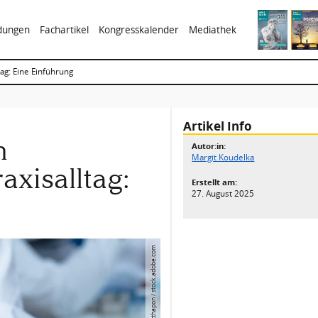
ldungen
Fachartikel
Kongresskalender
Mediathek
ag: Eine Einführung
Artikel Info
n
Autor:in:
Margit Koudelka
xisalltag:
Erstellt am:
27. August 2025
© Atthapon / stock.adobe.com