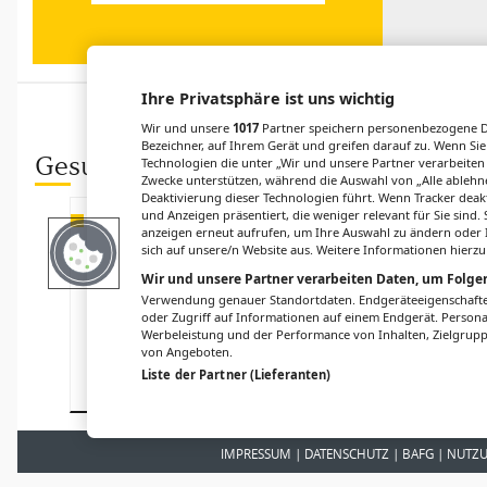
Ihre Privatsphäre ist uns wichtig
Wir und unsere
1017
Partner speichern personenbezogene Da
Bezeichner, auf Ihrem Gerät und greifen darauf zu. Wenn Sie
Gesund.at entdecken
Technologien die unter „Wir und unsere Partner verarbeiten
Zwecke unterstützen, während die Auswahl von „Alle ablehne
Deaktivierung dieser Technologien führt. Wenn Tracker deak
und Anzeigen präsentiert, die weniger relevant für Sie sind
STUDIE
FORSCHUNG
anzeigen erneut aufrufen, um Ihre Auswahl zu ändern oder I
Reduzierte
Neuer
sich auf unsere/n Website aus. Weitere Informationen hierzu
Weinportionen
therapeutischer
Wir und unsere Partner verarbeiten Daten, um Folgen
auf
Angriffspunkt
Verwendung genauer Standortdaten. Endgeräteeigenschaften 
Speisekarten
für
oder Zugriff auf Informationen auf einem Endgerät. Person
führen zu
Prostatakrebs
Werbeleistung und der Performance von Inhalten, Zielgru
geringerem
von Angeboten.
Alkoholkonsum
Liste der Partner (Lieferanten)
IMPRESSUM
DATENSCHUTZ
BAFG
NUTZ
© 2026
Gesund.at
– 