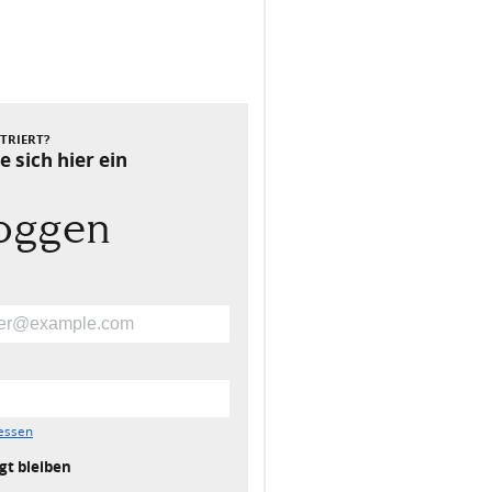
Nächster Beitrag
STRIERT?
e sich hier ein
loggen
essen
gt bleiben