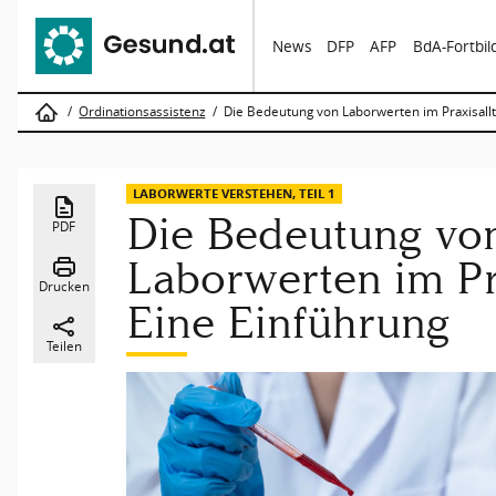
News
DFP
AFP
BdA-Fortbi
Ordinationsassistenz
Die Bedeutung von Laborwerten im Praxisallt
LABORWERTE VERSTEHEN, TEIL 1
Die Bedeutung vo
PDF
Laborwerten im Pra
Drucken
Eine Einführung
Teilen