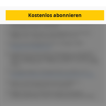
Flatten G (2025): Die Entwicklung der Balint-Gruppe – eine
Liebesgeschichte?! In: Balint-Journal 2025; 26: 43-46. Stuttgart:
Thieme.
Kostenlos abonnieren
Söllner W, Pieringer W, Springer-Kremser M, Bergmann G, Schüßler G
(2002): Balint-Arbeit: Entwicklung, Wirkprinzipien und Effekte. In:
Psychologische Medizin, 13(4), 26-29.
Wißgott N (2019): Erkenntnisse der Balintarbeit im Kontext der
Palliative Care. In: Balint-Journal 2019, 4(4), 121-124.
Österreichische Balintgesellschaft: Homepage der ÖBG,
balintgesellschaft.at/group.html
Langewitz W, Grossheim M (2017): Balintarbeit und "die Gefühle" –
Phänomenologische Überlegungen zum Begriff der Gefühle in der
Arbeit von Balintgruppen. In: Balint-Journal 2017; 18: 41–46. Stuttgart:
Thieme.
Bundesgesetzblatt für die Republik Österreich 2024, S. 8, 3.1.1.
aerztekammer.at/documents/d/content-pool/aao-2015-5-novelle
Fazekas C (2019): Gesprächsführung in der Medizin. In:
Österreichische Ärztezeitung 10 | 25. Mai 2019.
Wißgott N (2022): Zur Wirkung der Diplomweiterbildung
"Psychosoziale Medizin" (Psy1). In: Balint-Journal 2022; 23: 85–89.