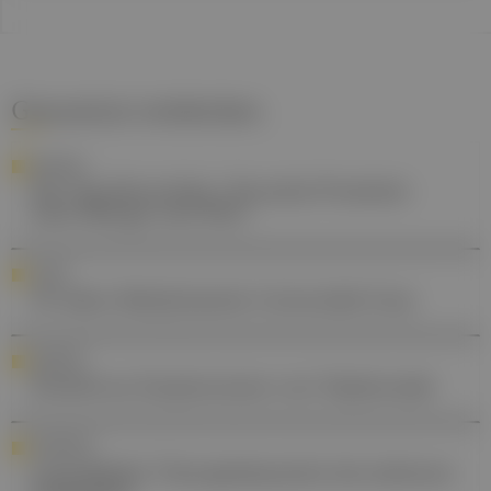
Gesund.at entdecken
RANKING
Die Top-Bronchitis-/Sinusitis-Produkte
nach Menge und Wert
LEHRE
20 Jahre Medizinische Universität Graz
DIABETES
Zweifel an Zusatznutzen von Teplizumab
INTERVIEW
Cannabidiol: Therapiebaustein bei seltenen