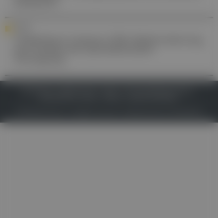
Epilepsien
KLINIK
Uniklinikum Campus CDK: Modernisierung
und Ausbau der psychiatrischen
Versorgung
IMPRESSUM
DATENSCHUTZ
BAFG
NUTZUNGSBEDINGUNGEN
MEDIADATEN & TARIFE
PRESSE
ZWECKE ANZEIGEN
© 2026
Gesund.at
– All rights reserved – Patientenwissen:
MeinMed.at