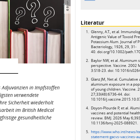
Literatur
Glenny, A.T., et al. Immunolog
Antigenic Value of Toxoid Pre
Potassium Alum. Journal of 
Bacteriology, 1926, 29, 31-
40. doi.org/10.1002/path.1
Baylor NW, et al. Aluminum s
perspective. Vaccine. 2002 
3:S18-23. doi: 10.1016/s026
Glanz JM, Net al. Cumulative
aluminum exposure in a pop
 Adjuvanzien in Impfstoffen
of young children. Vaccine.
27;33(48):6736-44. doi:
figsten verwendete
10.1016/j.vaccine.2015.10.0
hre Sicherheit wiederholt
Doyon-Plourde P, et al. Alum
sarbeit im British Medical
vaccines and potential health
fristige gesundheitliche
review. BMJ. 2026 May 6;393
10.1136/bmj-2025-088921.
https://www.who.int/news/i
statement-gacvs-vaccines-a