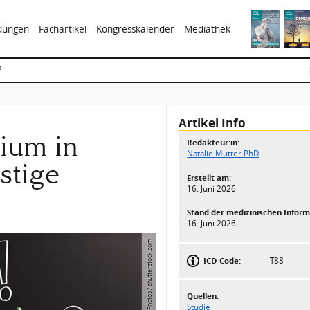
ldungen
Fachartikel
Kongresskalender
Mediathek
?
Artikel Info
ium in
Redakteur:in:
Natalie Mutter PhD
stige
Erstellt am:
16. Juni 2026
Stand der medizinischen Inform
16. Juni 2026
© Billion Photos / shutterstock.com
ICD-Code:
T88
Quellen:
Studie