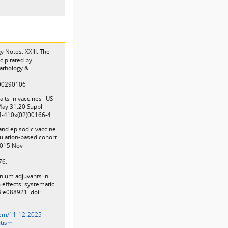
y Notes. XXIII. The
cipitated by
Pathology &
700290106
alts in vaccines--US
May 31;20 Suppl
4-410x(02)00166-4.
 and episodic vaccine
ulation-based cohort
 2015 Nov
76.
inium adjuvants in
 effects: systematic
:e088921. doi:
tem/11-12-2025-
utism