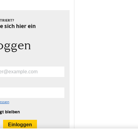
Nächster Beitrag
STRIERT?
e sich hier ein
loggen
essen
gt bleiben