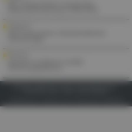
RSV: Wenig Wissen und geringe
Risikowahrnehmung in Österreich
FORTBILDUNG
DFP-Praxiswissen: Gelenkerhaltende
Hüftchirurgie
FORSCHUNG
Speichel von Blutern enthält
Gerinnungsfaktoren
IMPRESSUM
DATENSCHUTZ
BAFG
NUTZUNGSBEDINGUNGEN
MEDIADATEN & TARIFE
PRESSE
ZWECKE ANZEIGEN
© 2026
Gesund.at
– All rights reserved – Patientenwissen:
MeinMed.at