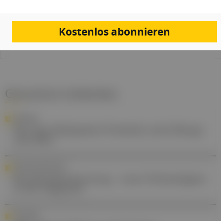
2020. 70, doi:10.1007/s40664-020-00397-4.
ALiBABA-Checkliste zur Orientierung in der Insomnie-Behandlung.
schlafmedizin.at/de/downloads
(abgerufen am 07.10.2025).
Kostenlos abonnieren
Gesund.at entdecken
RANKING
Die Top-Obstipation-Produkte nach Menge
und Wert
MAMMAKARZINOM
Brustkrebserkennung – neue Technologien
in der Diagnose
UMFRAGE