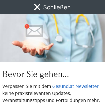
Schließen
Passwort vergessen
MENÜ
Eingeloggt bleiben
News
DFP
AFP
BdA-Fortbildungen
Fachartikel
Kongresskale
PDF
Drucken
Teilen
Artikel Info
Bevor Sie gehen…
Redakteur:in:
Anna Schuster BSc
Verpassen Sie mit dem
Gesund.at-Newsletter
Erstellt am:
2. Juli 2024
keine praxisrelevanten Updates,
Veranstaltungstipps und Fortbildungen mehr.
Quellen: