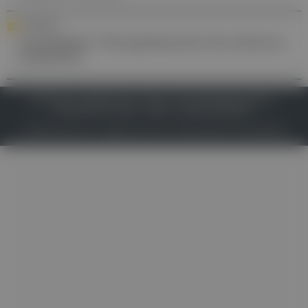
INTERVIEW
Cannabidiol: Therapiebaustein bei seltenen
Epilepsien
IMPRESSUM
DATENSCHUTZ
BAFG
NUTZUNGSBEDINGUNGEN
MEDIADATEN & TARIFE
PRESSE
ZWECKE ANZEIGEN
© 2026
Gesund.at
– All rights reserved – Patientenwissen:
MeinMed.at