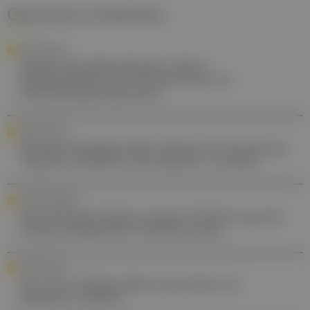
Gesund.at entdecken
FORSCHUNG
Organtransplantationen: Neue
Erkenntnisse zur Vermeidung von
Abstoßungsreaktionen
FORSCHUNG
Brustkrebsdiagnostik soll durch Forschung
"sanfter, sicherer und smarter" werden
AUSZEICHNUNG
Dora Brücke-Teleky Award: Förderung des
wissenschaftlichen Nachwuchses
FORSCHUNG
10 % der Weltbevölkerung leiden an
Diabetes mellitus