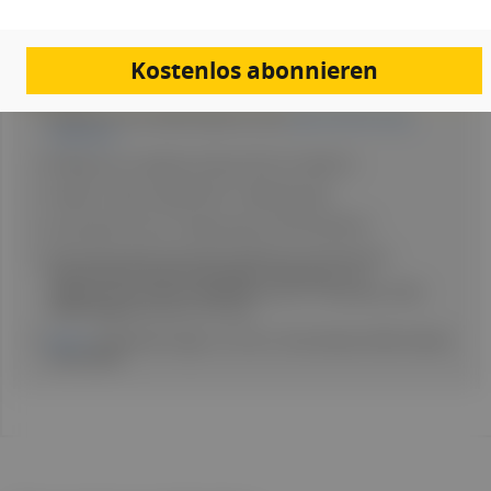
Erschienen in: Fachmagazin Hausärzt:in 06/2024
Kostenlos abonnieren
Literatur
Manthey CF et al. (2023), Editorial, siehe:
dgvs.de/leitlinien/gi-
infektionen
Wilking H et al., Epidemiol Infect 2013;141:2365-75.
Lübbert C, Dtsch Arztebl 2019; 116(29-30): [24].
Lynen Jansen P et al., Z Gastroenterol 2014;52:549-57.
S2k-Leitlinie Gastrointestinale Infektionen der Deutschen
Gesellschaft für Gastroenterologie, Verdauungs- und
Stoffwechselkrankheiten (DGVS) Version 2.0 – November 2023,
AWMF-Registernummer: 021-024.
ages.at
, Krankheitserreger von A bis Z, Clostridioides difficile (Stand:
23.05.2024).