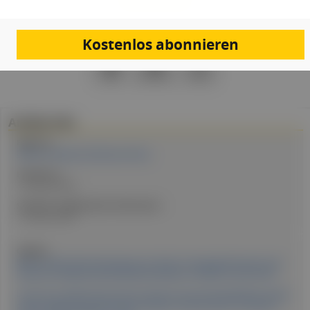
Kostenlos abonnieren
PDF
Drucken
Teilen
Artikel Info
Expert:in:
EOÄ Dr.in Barbara Hoffmann-Penko
Erstellt am:
17. Januar 2024
Stand der medizinischen Information:
17. Januar 2024
Quellen:
Effect of Early Nutritional Support on Frailty, Functional Outcomes, and
Recovery of Malnourished Medical Inpatients – EFFORT, Jun 28, 2019.
Lim SL et al., Malnutrition and its impact on cost of hospitalization, length
of stay, readmission and 3-year mortality. Clin Nutr 2012; 31: 345-50.