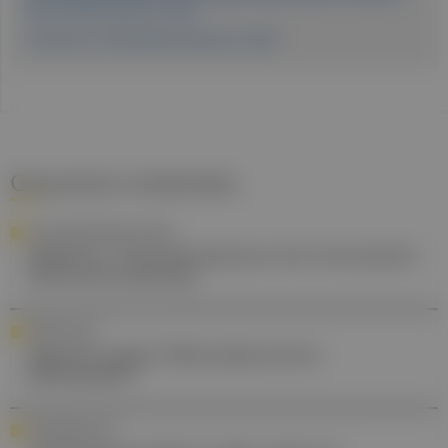
doi:10.1016/j.clnu.2011.11.001.
Erschienen in: Fachmagazin Hausärzt:in 1/2024
Gesund.at entdecken
LEITLINIENEMPFEHLUNGEN
Diabetes: Therapieoptionen bei chronischer
Nierenerkrankung
FORSCHUNG
Digoxin gegen Mammakarzinom-
Metastasen?
STANDESPOLITIK