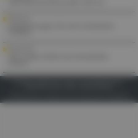
Apothekennovelle ja, aber nicht so!
FORSCHUNG
Schlafstörungen: Ein weit verbreitetes
Problem
PNEUMOLOGIE
Vom viralen Infekt zum chronischen
Husten
IMPRESSUM
DATENSCHUTZ
BAFG
NUTZUNGSBEDINGUNGEN
MEDIADATEN & TARIFE
PRESSE
ZWECKE ANZEIGEN
© 2026
Gesund.at
– All rights reserved – Patientenwissen:
MeinMed.at