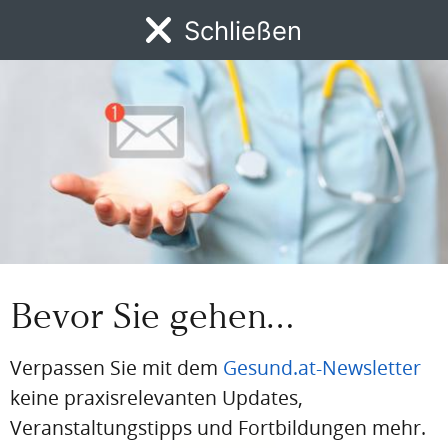
Schließen
Jetzt registrieren
MENÜ
News
DFP
AFP
BdA-Fortbildungen
Fachartikel
Kongresskale
BEREITS REGISTRIERT?
Loggen Sie sich hier ein
Einloggen
Email
Bevor Sie gehen…
Passwort
Verpassen Sie mit dem
Gesund.at-Newsletter
Passwort vergessen
keine praxisrelevanten Updates,
Eingeloggt bleiben
Veranstaltungstipps und Fortbildungen mehr.