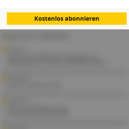
Kostenlos abonnieren
Gesund.at entdecken
ALZHEIMER
Wird neue Alzheimer-Therapie zur
Belastung für das Gesundheitswesen?
NACHBERICHT
Sport & Amenorrhoe
KARDIOLOGIE
Sinn und Unsinn in der
Endokarditisprophylaxe