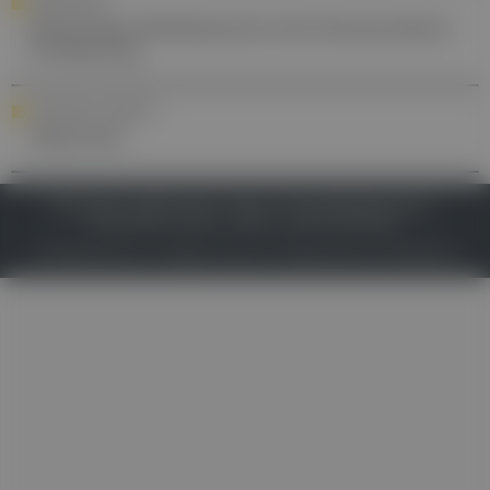
FORSCHUNG
Hochrisiko-Medikamente bei Notaufnahme-
Entlassung
YOUR DAILY DOSE OF ...
Naproxen
IMPRESSUM
DATENSCHUTZ
BAFG
NUTZUNGSBEDINGUNGEN
MEDIADATEN & TARIFE
PRESSE
ZWECKE ANZEIGEN
© 2026
Gesund.at
– All rights reserved – Patientenwissen:
MeinMed.at