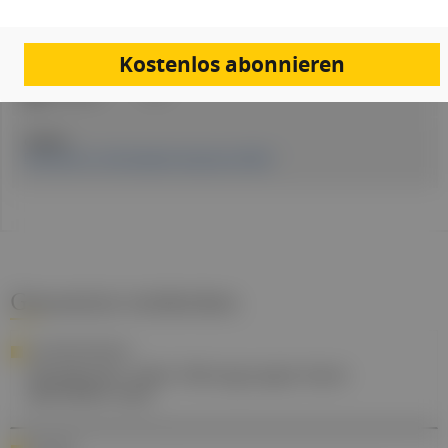
Stand der medizinischen Information:
22. Juni 2026
Kostenlos abonnieren
ICD-Code:
G43
Quellen:
Erschienen in: Fachmagazin Hausärzt:in 06/26
Gesund.at entdecken
SCHWERHÖRIGKEIT
Hypakusis: Jede Altersgruppe kann
betroffen sein