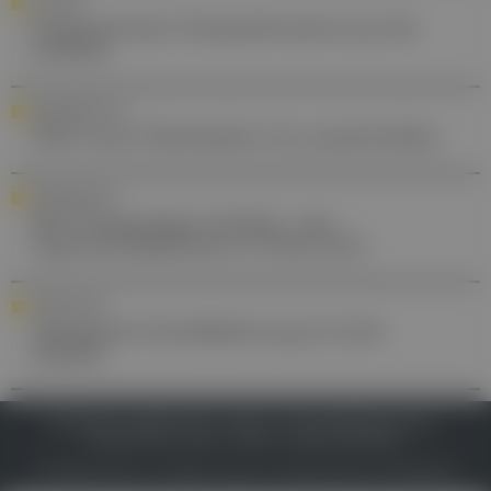
LETILINIE
Endometriose: Praxisrelevantes aus der
Leitlinie
STANDESPOLITIK
ÖGK muss Telemedizin neu ausschreiben
FORTBILDUNG
DFP-Praxiswissen: Kinder- und
Jugendrehabilitation in Österreich
FORSCHUNG
Allergische Sensibilisierung ist nicht
statisch
IMPRESSUM
DATENSCHUTZ
BAFG
NUTZUNGSBEDINGUNGEN
MEDIADATEN & TARIFE
PRESSE
ZWECKE ANZEIGEN
© 2026
Gesund.at
– All rights reserved – Patientenwissen:
MeinMed.at