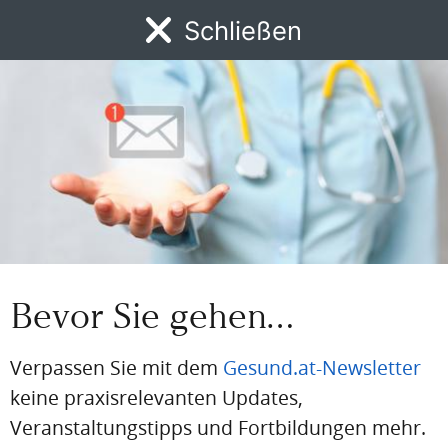
Schließen
Passwort
MENÜ
Passwort vergessen
News
DFP
AFP
BdA-Fortbildungen
Fachartikel
Kongresskale
Eingeloggt bleiben
PDF
Drucken
Teilen
Bevor Sie gehen…
Artikel Info
Verpassen Sie mit dem
Gesund.at-Newsletter
Autor:in:
keine praxisrelevanten Updates,
Redaktion
Veranstaltungstipps und Fortbildungen mehr.
Erstellt am:
22. Juni 2026