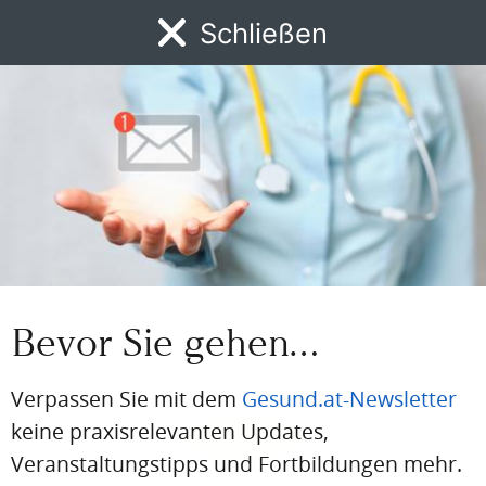
Schließen
MENÜ
BEREITS REGISTRIERT?
Loggen Sie sich hier ein
News
DFP
AFP
BdA-Fortbildungen
Fachartikel
Kongresskale
Einloggen
Email
Passwort
Bevor Sie gehen…
Passwort vergessen
Eingeloggt bleiben
Verpassen Sie mit dem
Gesund.at-Newsletter
keine praxisrelevanten Updates,
Veranstaltungstipps und Fortbildungen mehr.