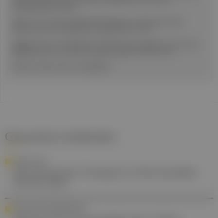
2024;42(23):2591–2602.
Wang Y et al., Selective KRAS G12D inhibition in pancreatic ductal
adenocarcinoma. N Engl J Med. 2023;389:1961–1972.
Janjigian YY et al., Zanidatamab in HER2-expressing biliary tract cancers
(HERIZON-BTC-01). Lancet Oncology. 2023;24(11):1404–1416.
Weitere Literatur beim Vortragenden.
Gesund.at entdecken
FORSCHUNG
Dem Serotonin-Transport in Nervenzellen
auf der Spur
GESUNDHEITSVERSORGUNG