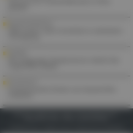
Zentrum für Frauenheilkunde in Wien
geplant
GESUNDHEITSVERSORGUNG
ÖÄK fordert mehr Investition in ambulante
Versorgung
AWARENESS
Mit steigenden Temperaturen wächst das
Legionellen-Risiko
NAHOSTKONFLIKT
Krebserkrankte Kinder aus Gazastreifen
evakuiert
IMPRESSUM
DATENSCHUTZ
BAFG
NUTZUNGSBEDINGUNGEN
MEDIADATEN & TARIFE
PRESSE
ZWECKE ANZEIGEN
© 2026
Gesund.at
– All rights reserved – Patientenwissen:
MeinMed.at