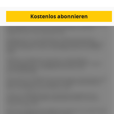
Europe. 2022.
Tsuboi M et al., Overall Survival with Osimertinib in Resected EGFR-
Mutated NSCLC, N Engl J Med 2023;389:137-147.
Kostenlos abonnieren
Dziadziuszko R et al., 1787MO Updated results from the phase III ALINA
study of adjuvant alectinib vs chemotherapy (chemo) in patients (pts) with
early-stage ALK+ non-small cell lung cancer (NSCLC), Volume 36,
Supplement 2S971-S972, September 2025.
Changsatia S et al., Cost-Utility Analysis of Adjuvant Osimertinib in
Resected Epidermal-Growth-Factor-Receptor-Mutated Early-Stage Non-
Small Cell Lung Cancer, Value in Health Regional Issues, 54, (101567),
(2026).
Chaft JE et al., Neoadjuvant osimertinib ± _chemotherapy vs
chemotherapy alone in resectable epidermal growth factor receptor-
mutated (EGFRm)NSCLC: NeoADAURA, Future Oncol. 2021
Nov;17(31):4045-4055.
Planchard D et al. (FLAURA2 Trial), Osimertinib plus chemotherapy versus
osimertinib alone as first-line treatment for EGFR-mutated advanced
NSCLC. New England Journal of Medicine. 2023.
Cho BC et al. (MARIPOSA Trial), Amivantamab plus lazertinib versus
osimertinib in untreated EGFR-mutated advanced NSCLC. Journal of
Clinical Oncology. 2024.
Drilon A et al., Repotrectinib in ROS1 fusion–positive non–small-cell lung