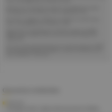
cancer. New England Journal of Medicine. 2023.
Skoulidis F et al., Sotorasib for lung cancers with KRAS G12C mutation.
New England Journal of Medicine. 2021; Langzeitdaten 2023.
Jänne PA et al., Adagrasib in KRAS G12C–mutated non–small-cell lung
cancer. New England Journal of Medicine. 2022.
Planchard D et al., Dabrafenib plus trametinib in patients with BRAF
V600E–mutant metastatic NSCLC. Journal of Clinical Oncology. 2016;
Update 2022.
Zer A et al., Early and locally advanced non-small-cell lung cancer: ESMO
Clinical Practice Guidelines for diagnosis, treatment and follow-up, Ann
Oncol. 2025;36(11): 1245-1262.
Gesund.at entdecken
FORSCHUNG
Kindgerechte Laborreferenzwerte fehlen