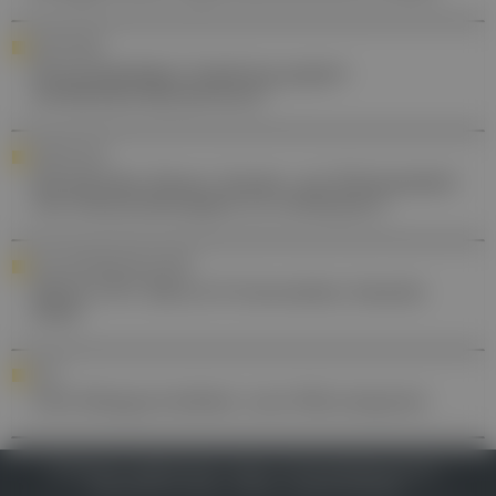
IMPFUNGEN
Pneumokokken-Impfung gegen
Antibiotika-Resistenzen
FORSCHUNG
Darmkrebs: Neuer Ansatz, um Wirksamkeit
von Immuntherapien zu verbessern
DIE AUFSTEIGER DES JAHRES
IQVIA OTC Mirror & Innovation Awards
2026
HNO
Vom Klangverstärker zum Hörcomputer
IMPRESSUM
DATENSCHUTZ
BAFG
NUTZUNGSBEDINGUNGEN
MEDIADATEN & TARIFE
PRESSE
ZWECKE ANZEIGEN