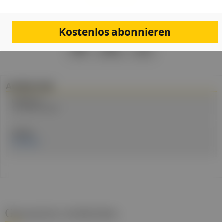
Kostenlos abonnieren
PDF
Drucken
Teilen
Artikel Info
Erstellt am:
16. Februar 2024
Quellen:
Eurekalert
Gesund.at entdecken