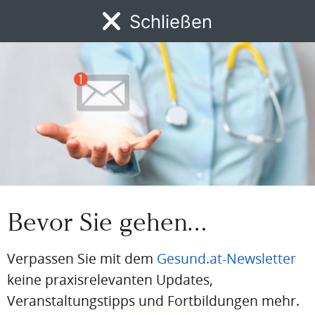
Schließen
Jetzt registrieren
MENÜ
News
DFP
AFP
BdA-Fortbildungen
Fachartikel
Kongresskale
BEREITS REGISTRIERT?
Loggen Sie sich hier ein
Einloggen
Email
Bevor Sie gehen…
Passwort
Verpassen Sie mit dem
Gesund.at-Newsletter
Passwort vergessen
keine praxisrelevanten Updates,
Eingeloggt bleiben
Veranstaltungstipps und Fortbildungen mehr.