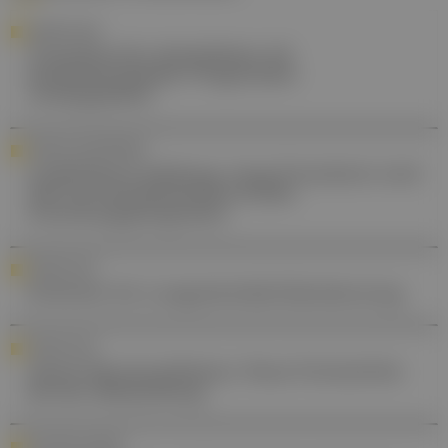
KARDIOLOGIE
Transthyretin-Amyloidose mit
Kardiomyopathie: Progression
verlangsamen
FORSCHUNGSPROJEKT
Uniklinikum Salzburg: Jung-Forscherin wird
Teil von bundesweitem Krebs-
Forschungsprogramm
FORSCHUNG
Kriterien für Lungenkrebsfrüherkennung
FORSCHUNG
Akute Herzinsuffizienz: Neue Fortschritte
bei der Behandlung
RÜCKENSCHMERZ