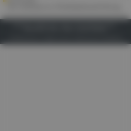
Der Schlüssel zur Wirbelsäulenaufrichtung
IMPRESSUM
DATENSCHUTZ
BAFG
NUTZUNGSBEDINGUNGEN
MEDIADATEN & TARIFE
PRESSE
ZWECKE ANZEIGEN
© 2026
Gesund.at
– All rights reserved – Patientenwissen:
MeinMed.at