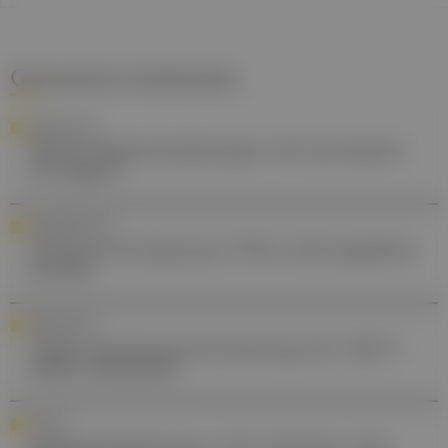
Gesund.at entdecken
FORSCHUNG
Welche Blutdrucktherapie wird am besten
vertragen?
STANDESPOLITIK
Schmerzversorgung in Wien soll ausgebaut
werden
FORSCHUNG
Triple-Autoimmunerkrankung mit CAR-T-
Zellen behandelt
POLITIK
Spitalsschließungen: LGA will keine Jobs