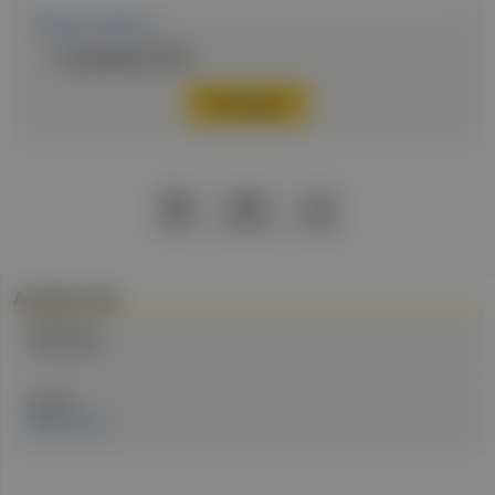
Passwort vergessen
Eingeloggt bleiben
PDF
Drucken
Teilen
Artikel Info
Erstellt am:
8. April 2024
Quellen:
MedUni Wien