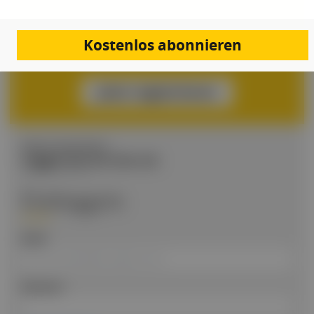
Kongresskalender, alle Events auf einen Blick
Daily Doc Newsletter, täglich die wichtigsten News
Kostenlos abonnieren
aus der Branche
Jetzt registrieren
BEREITS REGISTRIERT?
Loggen Sie sich hier ein
Einloggen
Email
Passwort