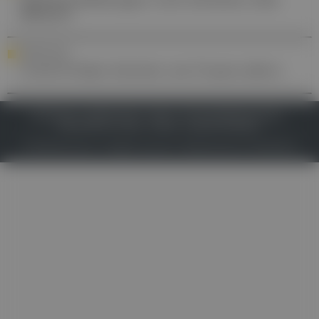
abbauen
FORSCHUNG
Covid-19 lässt Arterien von Frauen altern
IMPRESSUM
DATENSCHUTZ
BAFG
NUTZUNGSBEDINGUNGEN
MEDIADATEN & TARIFE
PRESSE
ZWECKE ANZEIGEN
© 2026
Gesund.at
– All rights reserved – Patientenwissen:
MeinMed.at