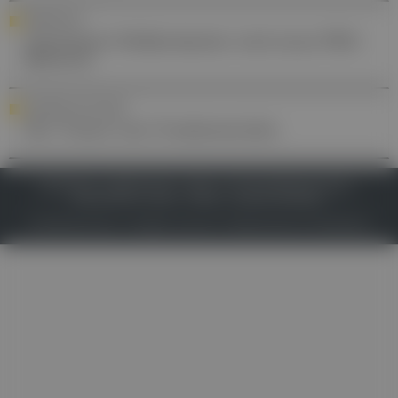
PERSONALIA
Annemarie Weißenbacher wird neue PMU-
Rektorin
ENURESIS NOCTURNA
Der Traum vom Trockenwerden
IMPRESSUM
DATENSCHUTZ
BAFG
NUTZUNGSBEDINGUNGEN
MEDIADATEN & TARIFE
PRESSE
ZWECKE ANZEIGEN
© 2026
Gesund.at
– All rights reserved – Patientenwissen:
MeinMed.at