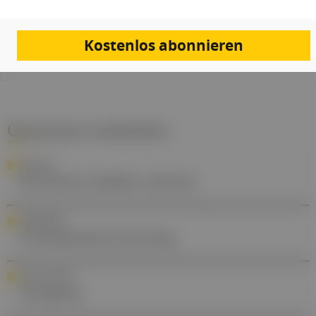
Quellen:
Pressemeldung
Kostenlos abonnieren
Gesund.at entdecken
RANKING
Die besten Spitäler weltweit
AWARENESS
Prostatakrebs-Screening
SOCIAL MEDIA
Instagram