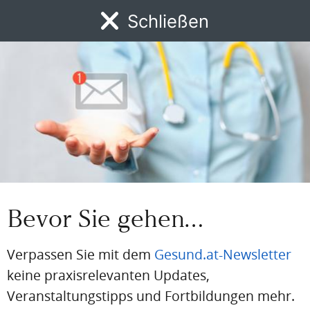
Schließen
Passwort vergessen
MENÜ
Eingeloggt bleiben
News
DFP
AFP
BdA-Fortbildungen
Fachartikel
Kongresskale
PDF
Drucken
Teilen
Artikel Info
Bevor Sie gehen…
Autor:in:
Redaktion
Erstellt am:
Verpassen Sie mit dem
Gesund.at-Newsletter
3. September 2025
keine praxisrelevanten Updates,
Stand der medizinischen Information:
3. September 2025
Veranstaltungstipps und Fortbildungen mehr.