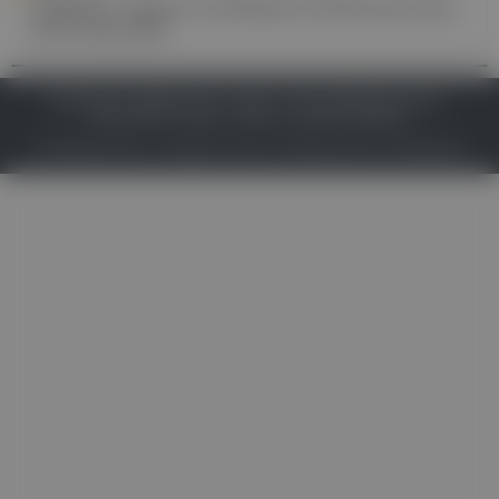
Clemens Aigner ins Board of Directors der
ESTS berufen
IMPRESSUM
DATENSCHUTZ
BAFG
NUTZUNGSBEDINGUNGEN
MEDIADATEN & TARIFE
PRESSE
ZWECKE ANZEIGEN
© 2026
Gesund.at
– All rights reserved – Patientenwissen:
MeinMed.at