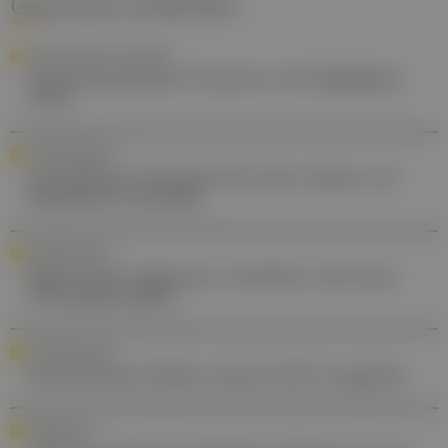
Gesund.at entdecken
CONNECTED IN GI CANCER
Gastrointestinale Tumoren: die Highlights
2023
CANNABINOIDE
Dronabinol: Standards für den Anbau von
Medizinal-Cannabis
GYNÄKOLOGIE
Bakterielle Vaginose: Ursachen und neue
Therapieansätze
AUSZEICHNUNG
Dora Brücke-Teleky Award 2025 vergeben
PERSONALIA