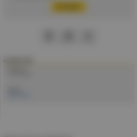
PDF
Drucken
Teilen
Artikel Info
Erstellt am:
21. März 2024
Quellen:
MedUni Wien