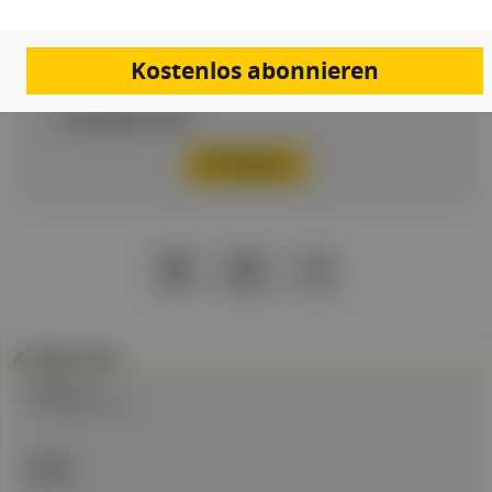
Passwort
Kostenlos abonnieren
Passwort vergessen
Eingeloggt bleiben
PDF
Drucken
Teilen
Artikel Info
Erstellt am:
13. Februar 2024
Quellen:
APA/OTS