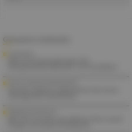
Gesund.at entdecken
CANNABINOIDE
Mehr als Schmerztherapie: Der
therapeutische Mehrwert von Dronabinol
COCKTAIL CHRONISCHER VERUNSICHERUNG
Wie die moderne Lebensweise das innere
Gleichgewicht beeinflusst
FÖRDERUNG FÜR FORSCHUNG
ME/CFS: Forscher der MedUni Wien startet
Projekt mit neuem Förderpreis