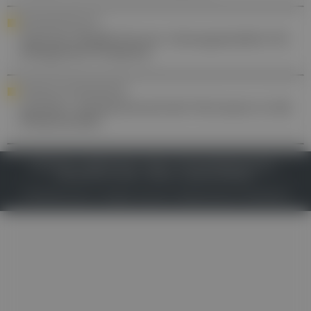
GESUNDHEITSPOLITIK
Austrian Health Forum: Lösungsansätze für
drängende Probleme
WISSENSCHAFTSBAROMETER
Leichter Aufwärtstrend bei Vertrauen in die
Wissenschaft
IMPRESSUM
DATENSCHUTZ
BAFG
NUTZUNGSBEDINGUNGEN
MEDIADATEN & TARIFE
PRESSE
ZWECKE ANZEIGEN
© 2026
Gesund.at
– All rights reserved – Patientenwissen:
MeinMed.at