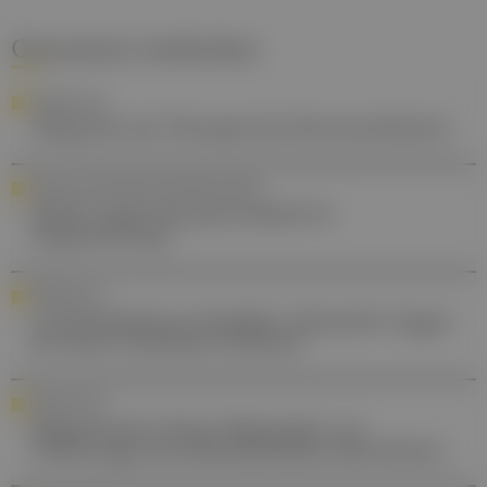
Gesund.at entdecken
FORSCHUNG
Allografts als Therapie bei Herzinsuffizienz
DIGITALE GESUNDHEITSANWENDUNGEN
Helfen Apps bei generalisierter
Angststörung?
PERSONALIA
Landesklinikum Scheibbs: Alexander Egger
ist neuer Ärztlicher Direktor
FORSCHUNG
Magenkrebs: Neuer Biomarker zur
Vorhersage des Rückfallrisikos identifiziert