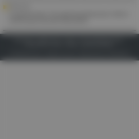
FORSCHUNG
Lungenkrebs: Tyrosinkinasehemmer liefert
vielversprechende Resultate
IMPRESSUM
DATENSCHUTZ
BAFG
NUTZUNGSBEDINGUNGEN
MEDIADATEN & TARIFE
PRESSE
ZWECKE ANZEIGEN
© 2026
Gesund.at
– All rights reserved – Patientenwissen:
MeinMed.at