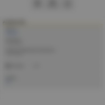
PDF
Drucken
Teilen
Artikel Info
Autor:in:
Redaktion
Erstellt am:
16. Juni 2025
Stand der medizinischen Information:
16. Juni 2025
ICD-Code:
C56
Quellen:
ACV