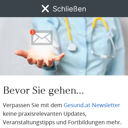
Schließen
Artikel Info
MENÜ
Autor:in:
Mag.a Ulrike Krestel
News
DFP
AFP
BdA-Fortbildungen
Fachartikel
Kongresskale
Erstellt am:
2. Oktober 2023
Quellen:
APA/OTS
Bevor Sie gehen…
Gesund.at entdecken
Verpassen Sie mit dem
Gesund.at-Newsletter
keine praxisrelevanten Updates,
FORSCHUNG
Übergewicht als Krebsrisikofaktor
Veranstaltungstipps und Fortbildungen mehr.