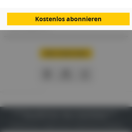
Eine Patientin (37) kommt in die Ordination und möchte wissen, ob
ihre starke, anhaltende Erschöpfung, ihre Konzentrationsprobleme
sowie die seltsamen wiederkehrenden Schwindel- und
Herzklopfattacken mit einer zwei Monate zurückliegenden SARS-CoV-
Kostenlos abonnieren
2-Infektion in Zusammenhang stehen könnten, obwohl diese doch nur
relativ leicht gewesen sei …
Mehr Inhalte laden
PDF
Drucken
Teilen
IMPRESSUM
DATENSCHUTZ
BAFG
NUTZUNGSBEDINGUNGEN
MEDIADATEN & TARIFE
PRESSE
ZWECKE ANZEIGEN
© 2026
Gesund.at
– All rights reserved – Patientenwissen:
MeinMed.at