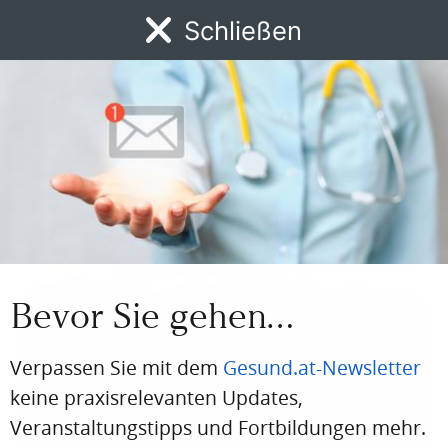
Schließen
MENÜ
RARE DISEASES
Wenn die Welt ins Wanken gerät...
News
DFP
AFP
BdA-Fortbildungen
Fachartikel
Kongresskale
Bei Außenstehenden erwecken sie oft den Eindruck, sie seien
betrunken: Menschen mit Friedreich-Ataxie (FA). Personen, die an
dieser seltenen neurodegenerativen Krankheit leiden, fallen durch
Gang- und Koordinationsstörungen, häufiges Stolpern sowie
Dysarthrie auf.
Autor:in
Bevor Sie gehen…
Verpassen Sie mit dem
Gesund.at-Newsletter
keine praxisrelevanten Updates,
Veranstaltungstipps und Fortbildungen mehr.