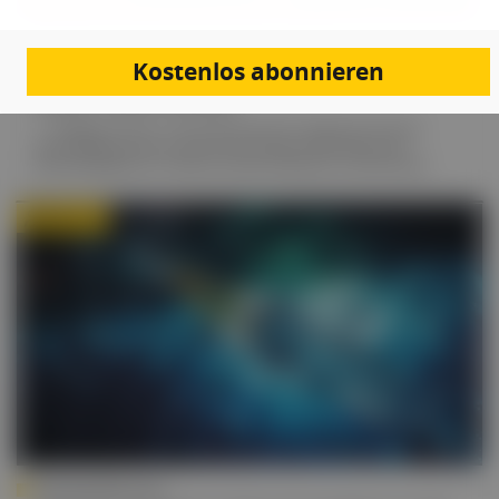
ACR 2023
Kostenlos abonnieren
Rheumatische Erkrankungen sind immer
besser beherrschbar
"1. ACR goes Vienna – The Austrian Summit" lautete der Titel der
Veranstaltung, zu der sich am 23. November 2023 zahlreiche
Rheumatolog:innen im Wiener MuseumsQuartier versammelten.
Autor:in
IMPFKONGRESS 2023