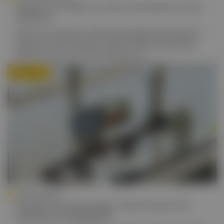
Impfen im Diskurs: Eine Investition in die
Zukunft
Werden wir in Österreich künftig Impfungen gegen das Chikungunya-
Fieber brauchen? Was jetzt noch utopisch klingt, könnte bald schon
Realität sein. Diese und andere spannende Themen stehen auf der
Agenda des Österreichischen E-Impfkongresses.
Autor:in
INNERE MEDIZIN
Venöse Erkrankungen: Dem Druck mit
Nachdruck begegnen