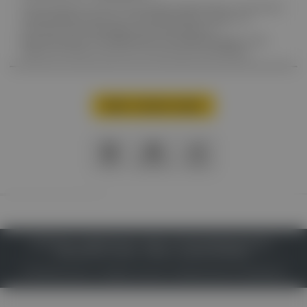
Frühe Symptome venöser Erkrankungen bergen Risiken und erfordern
Aufmerksamkeit. Bei neun von zehn Erwachsenen zeigen sich
zumindest leichte pathologische Veränderungen am
Beinvenensystem. Als Goldstandard in der Behandlung gilt in allen
Stadien der Varikose nach wie vor die Kompressionstherapie.
Mehr Inhalte laden
PDF
Drucken
Teilen
IMPRESSUM
DATENSCHUTZ
BAFG
NUTZUNGSBEDINGUNGEN
MEDIADATEN & TARIFE
PRESSE
ZWECKE ANZEIGEN
© 2026
Gesund.at
– All rights reserved – Patientenwissen:
MeinMed.at