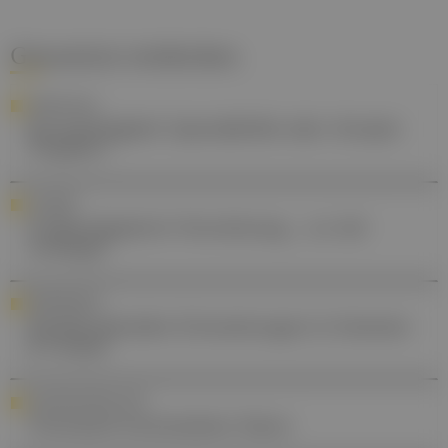
Gesund.at entdecken
FORSCHUNG
Kurzsichtigkeit: Spezialbrille oder Atropin-
Tropfen?
ALLERGIE
Evidenzbasierte Verordnung.... zu viel
verlangt?
REISEMEDIZIN
Kardiovaskuläre Erkrankungen in Sommer
& Urlaub
GASTROENTEROLOGIE
Chronisch entzündeter Darm