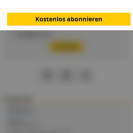
Passwort
Kostenlos abonnieren
Passwort vergessen
Eingeloggt bleiben
PDF
Drucken
Teilen
Artikel Info
Redakteur:in:
Felicia Steininger
Erstellt am:
18. Dezember 2023