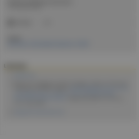
Stand der medizinischen Information:
15. November 2023
ICD-Code:
J30
Quellen:
Erschienen in: Fachmagazin Hausärzt:in 11/2023
Literatur
allergen.org
Walsemann T, Böttger M, Traidl S, Schwager C, Gülsen A, Freimooser
S, Roesner LM, Werfel T, Jappe U.
Specific IgE against the house dust
mite allergens Der p 5, 20 and 21 influences the phenotype
and severity of atopic diseases
. Allergy. 2023;78(3): 731-742. doi:
10.1111/all.15553.
allergieinformationsdienst.de