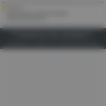
FORSCHUNG
Schonendere OP bei fokalem
Hyperinsulinismus
IMPRESSUM
DATENSCHUTZ
BAFG
NUTZUNGSBEDINGUNGEN
MEDIADATEN & TARIFE
PRESSE
ZWECKE ANZEIGEN
© 2026
Gesund.at
– All rights reserved – Patientenwissen:
MeinMed.at