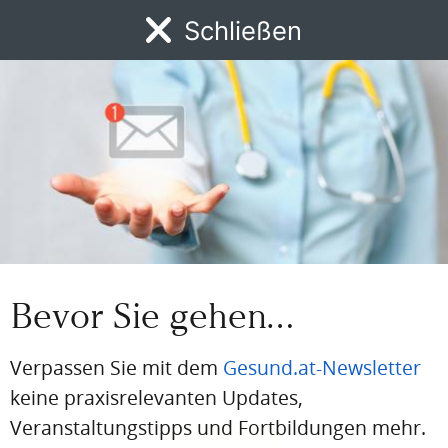
Jetzt registrieren
Schließen
MENÜ
News
DFP
AFP
BdA-Fortbildungen
Fachartikel
Kongresskale
BEREITS REGISTRIERT?
Loggen Sie sich hier ein
Einloggen
Email
Bevor Sie gehen…
Passwort
Verpassen Sie mit dem
Gesund.at-Newsletter
Passwort vergessen
keine praxisrelevanten Updates,
Eingeloggt bleiben
Veranstaltungstipps und Fortbildungen mehr.