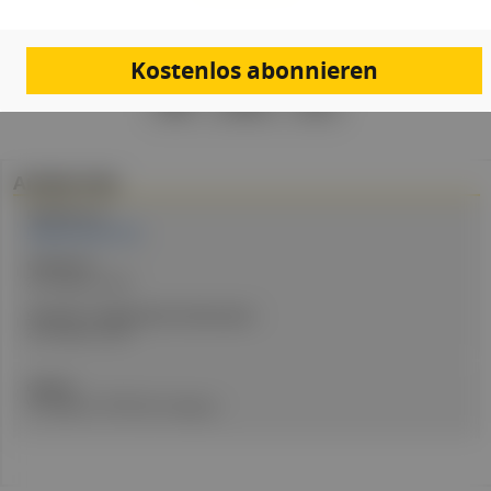
Kostenlos abonnieren
PDF
Drucken
Teilen
Artikel Info
Redakteur:in:
Natalie Mutter PhD
Erstellt am:
20. Oktober 2025
Stand der medizinischen Information:
20. Oktober 2025
Quellen:
Vorträge der MKÖ Jahrestagung