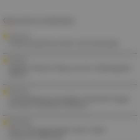
Gesund.at entdecken
FORSCHUNG
Arbeitsmodell korreliert mit Krebsrisiko
INTERVIEW
Alkohol: Welche Wege aus der Abhängigkeit
führen
PERSONALIA
Landesklinikum Scheibbs: Alexander Egger
ist neuer Ärztlicher Direktor
RARE DISEASE
Neue Therapieansätze beim Leigh-
Syndrom: Sildenafil