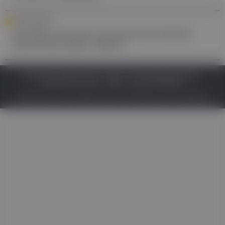
VERSORGUNG
No-Show-Termine und kassenrechtliche
Beschränkungen kippen
IMPRESSUM
DATENSCHUTZ
BAFG
NUTZUNGSBEDINGUNGEN
MEDIADATEN & TARIFE
PRESSE
ZWECKE ANZEIGEN
© 2026
Gesund.at
– All rights reserved – Patientenwissen:
MeinMed.at