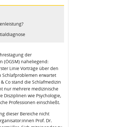
senleistung?
ntialdiagnose
ahrestagung der
izin (ÖGSM) naheliegend:
ster Linie Vorträge über den
on Schlafproblemen erwartet
 & Co stand die Schlafmedizin
cht nur mehrere medizinische
 Disziplinen wie Psychologie,
sche Professionen einschließt.
g dieser Bereiche nicht
anisator:innen Prof. Dr.