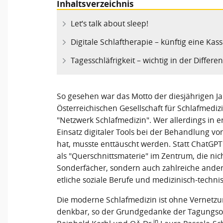
Inhaltsverzeichnis
Let’s talk about sleep!
Digitale Schlaftherapie – künftig eine Kas
Tagesschläfrigkeit – wichtig in der Differe
So gesehen war das Motto der diesjährigen J
Österreichischen Gesellschaft für Schlafmed
"Netzwerk Schlafmedizin". Wer allerdings in er
Einsatz digitaler Tools bei der Behandlung v
hat, musste enttäuscht werden. Statt ChatGPT
als "Querschnittsmaterie" im Zentrum, die ni
Sonderfächer, sondern auch zahlreiche andere
etliche soziale Berufe und medizinisch-techni
Die moderne Schlafmedizin ist ohne Vernetzun
denkbar, so der Grundgedanke der Tagungsorg
in