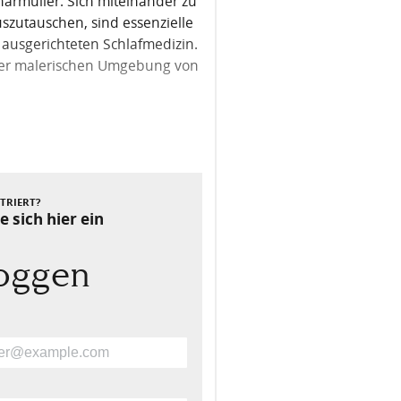
armüller. Sich miteinander zu
szutauschen, sind essenzielle
t ausgerichteten Schlafmedizin.
 der malerischen Umgebung von
Nächster Beitrag
STRIERT?
e sich hier ein
loggen