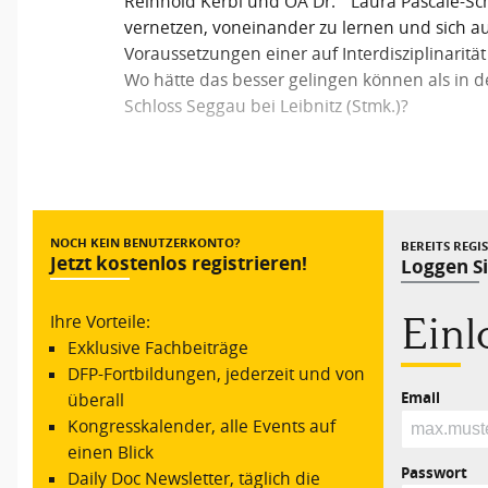
Reinhold Kerbl und OÄ Dr.
Laura Pascale-Sch
vernetzen, voneinander zu lernen und sich au
Voraussetzungen einer auf Interdisziplinaritä
Wo hätte das besser gelingen können als in
Schloss Seggau bei Leibnitz (Stmk.)?
Vorheriger Beitrag
NOCH KEIN BENUTZERKONTO?
BEREITS REGI
Jetzt kostenlos registrieren!
Loggen Si
Ein
Ihre Vorteile:
Exklusive Fachbeiträge
DFP-Fortbildungen, jederzeit und von
Email
überall
Kongresskalender, alle Events auf
einen Blick
Passwort
Daily Doc Newsletter, täglich die