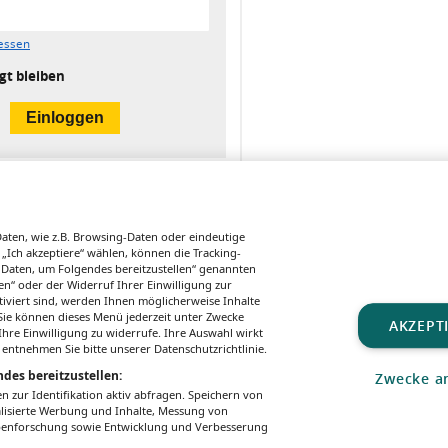
essen
gt bleiben
ten, wie z.B. Browsing-Daten oder eindeutige
 „Ich akzeptiere“ wählen, können die Tracking-
 Daten, um Folgendes bereitzustellen“ genannten
n“ oder der Widerruf Ihrer Einwilligung zur
tiviert sind, werden Ihnen möglicherweise Inhalte
FORTBILDUNG
LEITLINIE
HARNWEGSIN
. Sie können dieses Menü jederzeit unter Zwecke
First-Line-
Leitlinie zu
Sommer,
AKZEPT
hre Einwilligung zu widerrufe. Ihre Auswahl wirkt
Physician: Red
Adipositas im
Harnweg
 entnehmen Sie bitte unserer Datenschutzrichtlinie.
Flags von
Kindes- und
des bereitzustellen:
Zwecke a
Herpes Zoster
Jugendalter
zur Identifikation aktiv abfragen. Speichern von
aktualisiert
alisierte Werbung und Inhalte, Messung von
ppenforschung sowie Entwicklung und Verbesserung