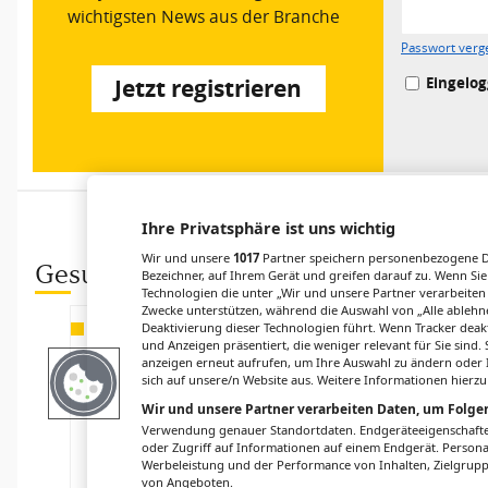
wichtigsten News aus der Branche
Passwort verg
Eingelog
Jetzt registrieren
Ihre Privatsphäre ist uns wichtig
Wir und unsere
1017
Partner speichern personenbezogene Da
Gesund.at entdecken
Bezeichner, auf Ihrem Gerät und greifen darauf zu. Wenn Sie
Technologien die unter „Wir und unsere Partner verarbeiten
Zwecke unterstützen, während die Auswahl von „Alle ablehne
Deaktivierung dieser Technologien führt. Wenn Tracker deak
PNEUMOLOGIE
FORSCHUNG
und Anzeigen präsentiert, die weniger relevant für Sie sind
Winterinfektion
Atherosklerose:
anzeigen erneut aufrufen, um Ihre Auswahl zu ändern oder I
en aus Sicht der
Neuer Ansatz
sich auf unsere/n Website aus. Weitere Informationen hierzu
Pneumologie
zur
Wir und unsere Partner verarbeiten Daten, um Folgen
Verhinderung
Verwendung genauer Standortdaten. Endgeräteeigenschaften 
von
oder Zugriff auf Informationen auf einem Endgerät. Person
Herzinfarkten
Werbeleistung und der Performance von Inhalten, Zielgru
und
von Angeboten.