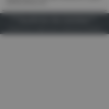
Rückenschmerzen
IMPRESSUM
DATENSCHUTZ
BAFG
NUTZUNGSBEDINGUNGEN
MEDIADATEN & TARIFE
PRESSE
ZWECKE ANZEIGEN
© 2026
Gesund.at
– All rights reserved – Patientenwissen:
MeinMed.at