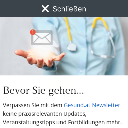
Schließen
Einloggen
MENÜ
Email
News
DFP
AFP
BdA-Fortbildungen
Fachartikel
Kongresskale
Passwort
Passwort vergessen
Eingeloggt bleiben
Bevor Sie gehen…
Verpassen Sie mit dem
Gesund.at-Newsletter
keine praxisrelevanten Updates,
PDF
Drucken
Teilen
Veranstaltungstipps und Fortbildungen mehr.