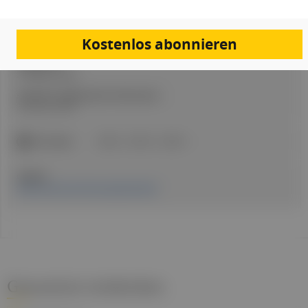
Artikel Info
Autor:in:
Kostenlos abonnieren
Margit Koudelka
Erstellt am:
2. Februar 2026
Stand der medizinischen Information:
28. Januar 2026
ICD-Codes:
G62.9
G53.0
G93.3
Quellen:
Österreichische Schmerzgesellschaft
Gesund.at entdecken