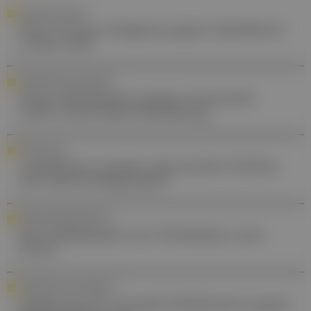
INTERNATIONALES
Neue Art der Analgesie gegen Opioidkrise
in den USA?
ARZNEIMITTELSICHERHEIT
Neues Medikament gegen chronische
Graft-versus-Host-Erkrankung
FORSCHUNG
Lanifibranor: Studie zeigt positive Effekte
auf Leberschädigungen
BANDSCHEIBENVORFALL
Die Stoßdämpfer der Wirbelsäule unter
Druck
ARZNEIMITTELSICHERHEIT
Zulassung für Cannabis-Medikament gegen