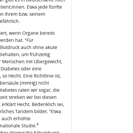
tient:innen. Etwa jede fünfte
von ihrem bzw. seinem
efährlich.
iert, wenn Organe bereits
erden hat. "Für
n Blutdruck auch ohne akute
behalten, um frühzeitig
für Menschen mit Übergewicht,
Diabetes oder eine
o Hecht. Eine Richtlinie ist,
lbersäule (mmHg) nicht
Diabetes raten wir sogar, die
zeit streben wir bei diesen
, erklärt Hecht. Bedenklich sei,
rliches Tandem bildet. "Etwa
 auch erhöhte
4
nationale Studie.
ihre chronische Erkrankung