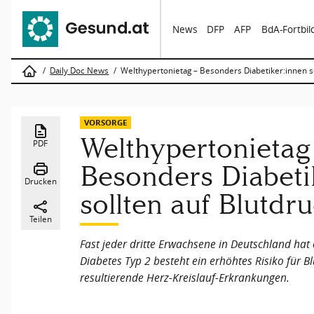
News
DFP
AFP
BdA-Fortbi
Daily Doc News
Welthypertonietag – Besonders Diabetiker:innen so
VORSORGE
Welthypertonietag
PDF
Besonders Diabeti
Drucken
sollten auf Blutdr
Teilen
Fast jeder dritte Erwachsene in Deutschland hat
Diabetes Typ 2 besteht ein erhöhtes Risiko für 
resultierende Herz-Kreislauf-Erkrankungen.