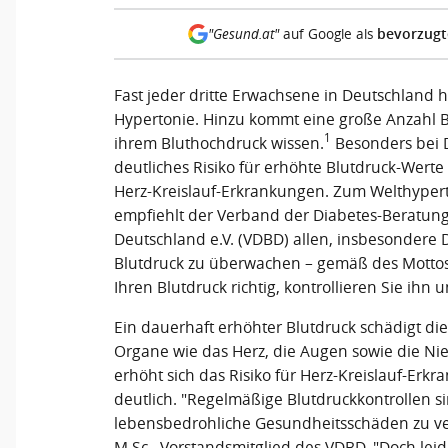
bevorzugt
"Gesund.at"
auf Google als
Fast jeder dritte Erwachsene in Deutschland ha
Hypertonie. Hinzu kommt eine große Anzahl Be
1
ihrem Bluthochdruck wissen.
Besonders bei D
deutliches Risiko für erhöhte Blutdruck-Wert
Herz-Kreislauf-Erkrankungen. Zum Welthyper
empfiehlt der Verband der Diabetes-Beratun
Deutschland e.V. (VDBD) allen, insbesondere 
Blutdruck zu überwachen – gemäß des Mottos 
Ihren Blutdruck richtig, kontrollieren Sie ihn
Ein dauerhaft erhöhter Blutdruck schädigt di
Organe wie das Herz, die Augen sowie die Ni
erhöht sich das Risiko für Herz-Kreislauf-Erk
deutlich. "Regelmäßige Blutdruckkontrollen si
lebensbedrohliche Gesundheitsschäden zu verh
M.Sc., Vorstandsmitglied des VDBD. "Doch leid