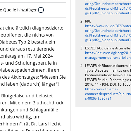
oring/Gesundheitsberichter
dsJ/FactSheets/JoHM_2017_0
e Quelle
hinzufügen
ge3.pdf?__blob=publicationFi
RKI:
https://www.rki.de/DE/Cont
t eine ärztlich diagnostizierte
oring/Gesundheitsberichter
troffener, die nichts von
dsJ/FactSheets/JoHM_2017_0
ge3.pdf?__blob=publicationFi
iabetes Typ 2 besteht ein
ESC/ESH-Guideline Arterielle
e und daraus resultierende
https://leitlinien.dgk.org/201
tonietag am 17. Mai 2024
management-der-arteriellen
gs- und Schulungsberufe in
LEADER-4: Blutdruckkontrolle
Diabetespatient:innen, ihren
Typ 2 Diabetes mellitus un
kardiovaskulären Risiko: Bas
des Aktionstages: "Messen Sie
LEADER Studie, Diabetologie
 und leben (dadurch) länger"!
2016; 11 - P34, DOI: 10.10
https://www.thieme-
connect.de/products/ejourna
e Blutgefäße und belastet
s-0036-1580781
eren. Mit einem Bluthochdruck
rankungen und Schlaganfälle
nd also wichtig, um
indern", rät Dr. Lars Hecht,
er gibt es in Deutschland noch