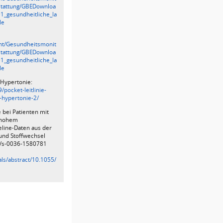
stattung/GBEDownloa
1_gesundheitliche_la
le
ent/Gesundheitsmonit
stattung/GBEDownloa
1_gesundheitliche_la
le
 Hypertonie:
9/pocket-leitlinie-
-hypertonie-2/
 bei Patienten mit
d hohem
eline-Daten aus der
 und Stoffwechsel
55/s-0036-1580781
ls/abstract/10.1055/