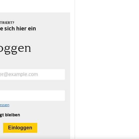
Nächster Beitrag
STRIERT?
e sich hier ein
loggen
essen
gt bleiben