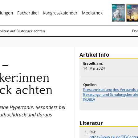
ldungen
Fachartikel
Kongresskalender
Mediathek
llten auf Blutdruck achten
Don
Artikel Info
 –
Erstellt am:
14. Mai 2024
ker:innen
Quellen:
uck achten
Pressemitteilung des Verbands 
Beratungs- und Schulungsberufe 
(VDBD)
 eine Hypertonie. Besonders bei
Bluthochdruck und daraus
Literatur
RKI:
https://www.rki.de/DE/Cont