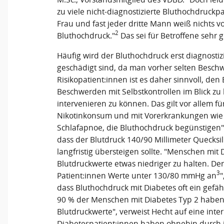
zu viele nicht-diagnostizierte Bluthochdruckpa
Frau und fast jeder dritte Mann weiß nichts 
2
Bluthochdruck."
Das sei für Betroffene sehr g
Häufig wird der Bluthochdruck erst diagnostiz
geschädigt sind, da man vorher selten Beschw
Risikopatient:innen ist es daher sinnvoll, de
Beschwerden mit Selbstkontrollen im Blick zu 
intervenieren zu können. Das gilt vor allem 
Nikotinkonsum und mit Vorerkrankungen wie 
Schlafapnoe, die Bluthochdruck begünstigen", s
dass der Blutdruck 140/90 Millimeter Quecksi
langfristig übersteigen sollte. "Menschen mit 
Blutdruckwerte etwas niedriger zu halten. Der
3
Patient:innen Werte unter 130/80 mmHg an
"
dass Bluthochdruck mit Diabetes oft ein gefäh
90 % der Menschen mit Diabetes Typ 2 haben
Blutdruckwerte", verweist Hecht auf eine inter
Diabetespatient:innen haben ohnehin durch 