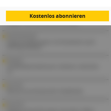
INSEKTENSCHUTZ
Kostenlos abonnieren
Was Mücken an Menschen besonders
mögen und wie man sie fernhält
RUNDE DER REGIONEN
Expertendiskussion: Ist Kranksein auch
künftig leistbar?
AWARENESS
Antibiotikaresistenzen nehmen weiterhin
zu
ANÄSTHESIE
Ressourcenschonende Anästhesie
INNOVATION
Sichere Eingriffe lassen das Herz höher