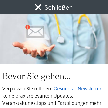
Schließen
MENÜ
News
DFP
AFP
BdA-Fortbildungen
Fachartikel
Kongresskale
PDF
Drucken
Teilen
Artikel Info
Erstellt am:
9. November 2023
Quellen:
APA/OTS
Bevor Sie gehen…
Verpassen Sie mit dem
Gesund.at-Newsletter
keine praxisrelevanten Updates,
Veranstaltungstipps und Fortbildungen mehr.
Gesund.at entdecken