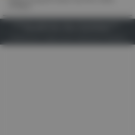
schlagen
IMPRESSUM
DATENSCHUTZ
BAFG
NUTZUNGSBEDINGUNGEN
MEDIADATEN & TARIFE
PRESSE
ZWECKE ANZEIGEN
© 2026
Gesund.at
– All rights reserved – Patientenwissen:
MeinMed.at