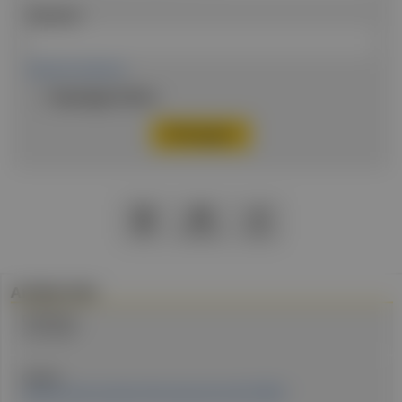
Passwort
Passwort vergessen
Eingeloggt bleiben
PDF
Drucken
Teilen
Artikel Info
Erstellt am:
2. Juli 2024
Quellen:
Landeskrankenanstalten-Betriebsgesellschaft (KABEG)