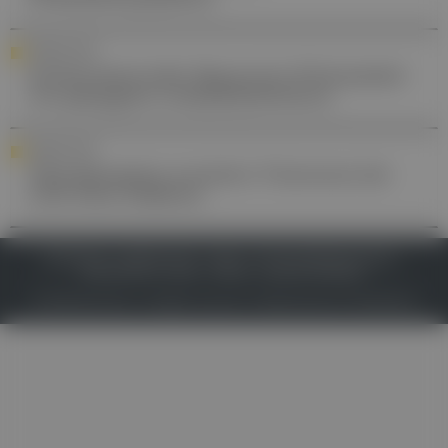
FORSCHUNG
Schmerzkontrolle: Begrenzte Wirksamkeit
von gängigem Lokalanästhetikum
FORSCHUNG
Therapieoption erweitert: Finerenon bei
CKD ohne Diabetes
IMPRESSUM
DATENSCHUTZ
BAFG
NUTZUNGSBEDINGUNGEN
MEDIADATEN & TARIFE
PRESSE
ZWECKE ANZEIGEN
© 2026
Gesund.at
– All rights reserved – Patientenwissen:
MeinMed.at