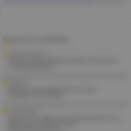
Gesund.at entdecken
ARZNEIMITTELSICHERHEIT
Primäre Hypercholesterinämie: Drei neue
Therapieoptionen
PERSONALIA
Med Uni Graz: Mario Darok neuer
Präsident der ÖGGM
AUGENGESUNDHEIT
Grauer Star, diabetische Retinopathie & Co.:
Relevantes Wissen für die
Ordinationsassistenz