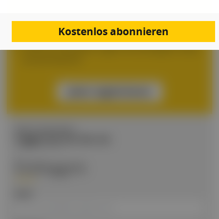
Ihre Vorteile:
Exklusive Fachbeiträge
DFP-Fortbildungen, jederzeit und von überall
Kostenlos abonnieren
Kongresskalender, alle Events auf einen Blick
Daily Doc Newsletter, täglich die wichtigsten News
aus der Branche
Jetzt registrieren
BEREITS REGISTRIERT?
Loggen Sie sich hier ein
Einloggen
Email