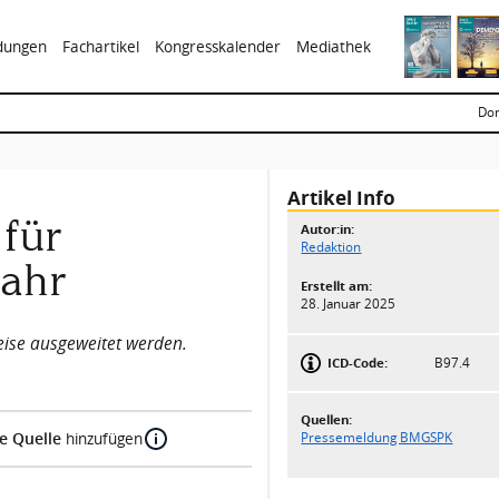
ldungen
Fachartikel
Kongresskalender
Mediathek
Don
Artikel Info
für
Autor:in:
Redaktion
Jahr
Erstellt am:
28. Januar 2025
weise ausgeweitet werden.
ICD-Code:
B97.4
Quellen:
e Quelle
hinzufügen
Pressemeldung BMGSPK