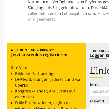
Nachdem die Verfügbarkeit von Beyfortus ges
Säuglinge bis 5 kg geimpft werden. Das erklärte
vollendeten ersten Lebensjahr zu schützen. A
wird gearbeitet.
Vorheriger Beitrag
NOCH KEIN BENUTZERKONTO?
BEREITS REGI
Jetzt kostenlos registrieren!
Loggen Si
Ein
Ihre Vorteile:
Exklusive Fachbeiträge
DFP-Fortbildungen, jederzeit und von
Email
überall
Kongresskalender, alle Events auf
einen Blick
Passwort
Daily Doc Newsletter, täglich die
wichtigsten News aus der Branche