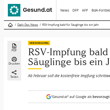
News
DFP
AFP
BdA-Fortbi
Daily Doc News
RSV-Impfung bald für Säuglinge bis ein Jahr
VERSORGUNG
RSV-Impfung bald 
PDF
Säuglinge bis ein 
Drucken
Ab Februar soll die kostenfreie Impfung schritt
Teilen
bevorzugt
"Gesund.at"
auf Google als