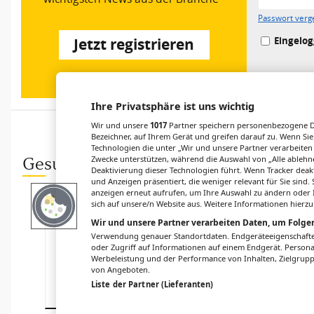
Passwort verg
Eingelog
Jetzt registrieren
Ihre Privatsphäre ist uns wichtig
Wir und unsere
1017
Partner speichern personenbezogene Da
Bezeichner, auf Ihrem Gerät und greifen darauf zu. Wenn Sie
Technologien die unter „Wir und unsere Partner verarbeiten
Zwecke unterstützen, während die Auswahl von „Alle ablehne
Gesund.at entdecken
Deaktivierung dieser Technologien führt. Wenn Tracker deak
und Anzeigen präsentiert, die weniger relevant für Sie sind
anzeigen erneut aufrufen, um Ihre Auswahl zu ändern oder I
ARZNEIMITTEL
KARDIOLOGIE
sich auf unsere/n Website aus. Weitere Informationen hierzu
Folgeeffekte
pAVK der
Wir und unsere Partner verarbeiten Daten, um Folgen
von
oberen
Verwendung genauer Standortdaten. Endgeräteeigenschaften 
Verschreibungs
Extremitäten:
oder Zugriff auf Informationen auf einem Endgerät. Person
kaskaden
Prognosen im
Werbeleistung und der Performance von Inhalten, Zielgru
Vergleich
von Angeboten.
Liste der Partner (Lieferanten)