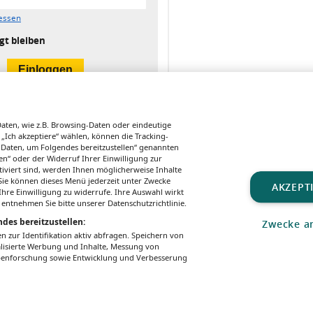
essen
gt bleiben
ten, wie z.B. Browsing-Daten oder eindeutige
 „Ich akzeptiere“ wählen, können die Tracking-
 Daten, um Folgendes bereitzustellen“ genannten
n“ oder der Widerruf Ihrer Einwilligung zur
tiviert sind, werden Ihnen möglicherweise Inhalte
. Sie können dieses Menü jederzeit unter Zwecke
AKZEPT
hre Einwilligung zu widerrufe. Ihre Auswahl wirkt
PERSONALIA
FORSCHUNG
ARZNEIMITTE
 entnehmen Sie bitte unserer Datenschutzrichtlinie.
Annemarie
Biomarker in
Zulassu
des bereitzustellen:
Zwecke a
Weißenbacher
Menstruationsbl
Cannabi
zur Identifikation aktiv abfragen. Speichern von
wird neue PMU-
ut erkennen
Medika
alisierte Werbung und Inhalte, Messung von
Rektorin
gegen
ppenforschung sowie Entwicklung und Verbesserung
Rücken
en