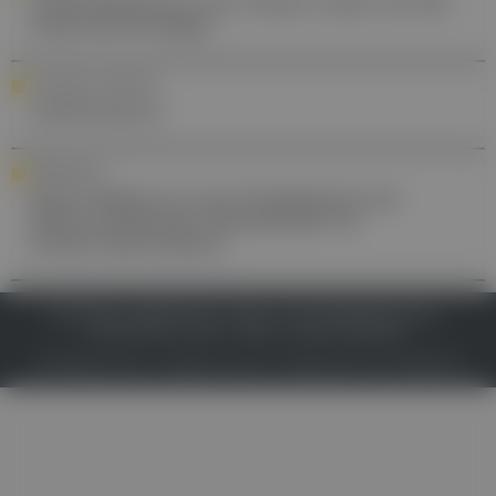
Ordensklinikum Linz: Neuer Leiter für die
Gastroenterologie
YOUR DAILY DOSE OF ...
Azithromycin
PERSONALIA
Katrin Bekes ist neue Präsidentin der
Österreichischen Gesellschaft für
Kinderzahnmedizin
IMPRESSUM
DATENSCHUTZ
BAFG
NUTZUNGSBEDINGUNGEN
MEDIADATEN & TARIFE
PRESSE
ZWECKE ANZEIGEN
© 2026
Gesund.at
– All rights reserved – Patientenwissen:
MeinMed.at