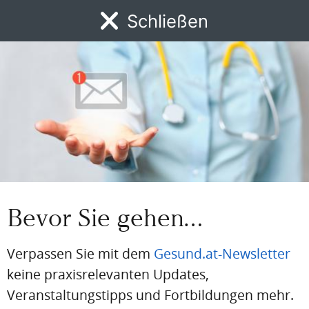
Passwort
Schließen
MENÜ
Passwort vergessen
Eingeloggt bleiben
News
DFP
AFP
BdA-Fortbildungen
Fachartikel
Kongresskale
PDF
Drucken
Teilen
Bevor Sie gehen…
Artikel Info
Autor:in:
Verpassen Sie mit dem
Gesund.at-Newsletter
Redaktion
keine praxisrelevanten Updates,
Erstellt am:
4. November 2024
Veranstaltungstipps und Fortbildungen mehr.