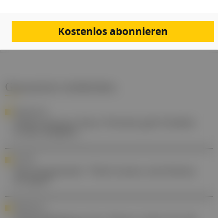
Quellen:
Studie
Kostenlos abonnieren
Gesund.at entdecken
FORSCHUNG
Zellforschung: Neue Technik gibt Einblick
in den Zellkern
ZYSTITIS
Harnwegsinfekt: "Nicht immer sind Keime
im Spiel"
PERSONALIA