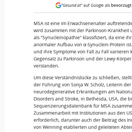
bevorzugt
"Gesund.at"
auf Google als
MSA ist eine im Erwachsenenalter auftretende
wird zusammen mit der Parkinson-Krankheit
als "Synucleinopathie" klassifiziert, da eine i
anormaler Aufbau von α-Synuclein-Protein ist.
und ihre Symptome von Fall zu Fall variieren 
Gegensatz zu Parkinson und der Lewy-Körpe
verstanden.
Um diese Verständnislücke zu schließen, stel
der Führung von Sonja W. Scholz, Leiterin der
neurodegenerative Erkrankungen am National 
Disorders and Stroke, in Bethesda, USA, die 
Sequenzierungsdatenbank für MSA zusammen.
Zusammenarbeit mit Institutionen aus den U
erforderlich, darunter auch der Beitrag des 
von Wenning etablierten und geleiteten Abtei