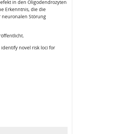
 Defekt in den Oligodendrozyten
ne Erkenntnis, die die
r neuronalen Störung
ffentlicht.
entify novel risk loci for
Nächster Beitrag