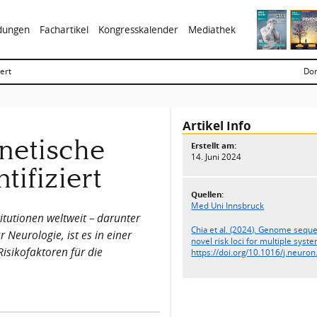
ldungen
Fachartikel
Kongresskalender
Mediathek
ert
Don
Artikel Info
netische
Erstellt am:
14. Juni 2024
tifiziert
Quellen:
Med Uni Innsbruck
tutionen weltweit – darunter
Chia et al. (2024). Genome seque
 Neurologie, ist es in einer
novel risk loci for multiple sys
Risikofaktoren für die
https://doi.org/10.1016/j.neuro