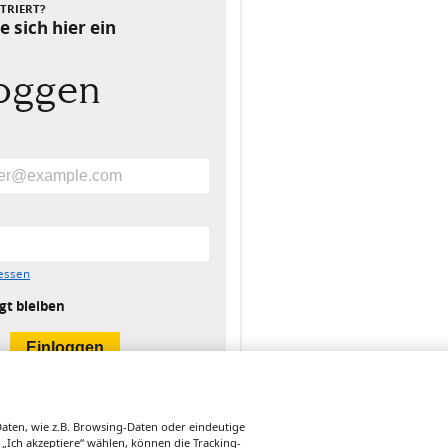
STRIERT?
e sich hier ein
loggen
essen
gt bleiben
ten, wie z.B. Browsing-Daten oder eindeutige
 „Ich akzeptiere“ wählen, können die Tracking-