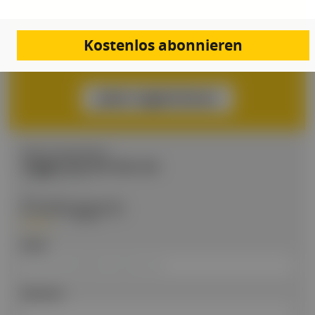
DFP-Fortbildungen, jederzeit und von überall
Kongresskalender, alle Events auf einen Blick
Daily Doc Newsletter, täglich die wichtigsten News
Kostenlos abonnieren
aus der Branche
Jetzt registrieren
BEREITS REGISTRIERT?
Loggen Sie sich hier ein
Einloggen
Email
Passwort