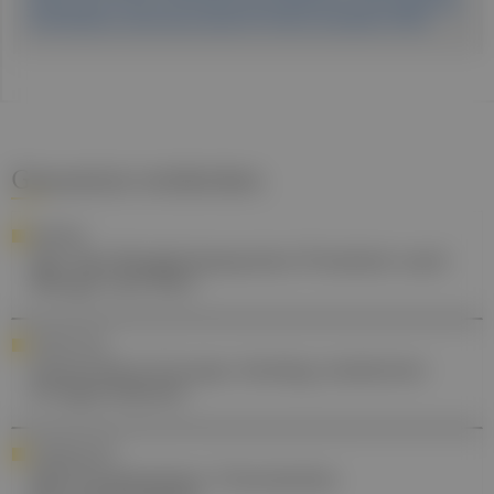
of Passenger Lymphocyte Syndrome after ABO Minor Incompatible Lung
Transplantation. atsjournals.org/doi/10.1164/rccm.202306-1107OC
Gesund.at entdecken
RANKING
Die Top-Muskelrelaxantien-Produkte nach
Menge und Wert
FORSCHUNG
Gonorrhö in Europa: Anstieg resistenter
Erregerstämme
FORTBILDUNG
DFP-Praxiswissen: Chronisches