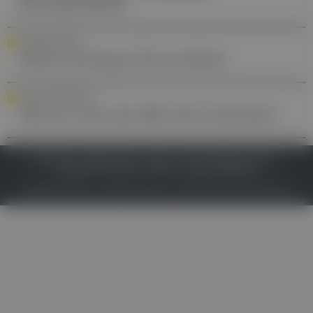
Koronarsyndrom
AUSZEICHNUNG
Helmut-Sinzinger-Preis verliehen
HOCHWASSERHILFE
Was tun, wenn das ABS nicht funktioniert
IMPRESSUM
DATENSCHUTZ
BAFG
NUTZUNGSBEDINGUNGEN
MEDIADATEN & TARIFE
PRESSE
ZWECKE ANZEIGEN
© 2026
Gesund.at
– All rights reserved – Patientenwissen:
MeinMed.at