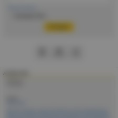
Passwort vergessen
Eingeloggt bleiben
PDF
Drucken
Teilen
Artikel Info
Erstellt am:
3. Mai 2024
Quellen:
MedUni Wien
Kohl M. M., Schwarz S., Jaksch P., Muraközy G., Kurz M., Schönbacher M.,
Tolios A., Frommlet F., Hoetzenecker K., Körmöczi G. F. (2023). High Rate