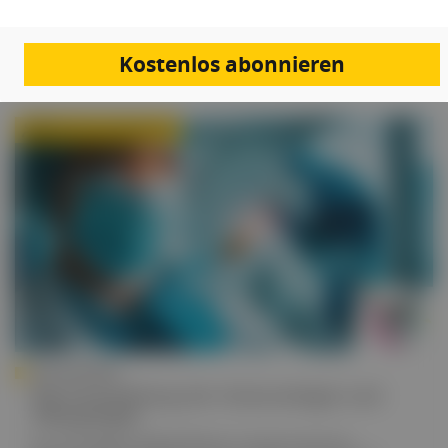
wissenschaftspolitische Anliegen auf europäischer
Ebene.
Kostenlos abonnieren
Medizinische Expertise
JUBILÄUMSSERIE
Die Entwicklung der Immunologie und
Allergologie
Univ.-Prof. Mag. Dr. Wilfried Ellmeier im Interview über die