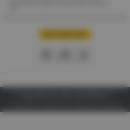
Entwicklung der Allergologie und Immunologie in den letzten 35
Jahren.
Mehr Inhalte laden
PDF
Drucken
Teilen
IMPRESSUM
DATENSCHUTZ
BAFG
NUTZUNGSBEDINGUNGEN
MEDIADATEN & TARIFE
PRESSE
ZWECKE ANZEIGEN
© 2026
Gesund.at
– All rights reserved – Patientenwissen:
MeinMed.at