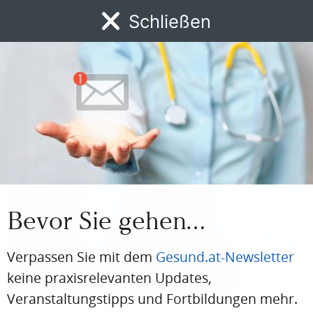
Prim.Univ.-Prof. Dr. Harald
Hofer
Schließen
Abteilung für Innere Medizin I, Klinikum Wels-
Grieskirchen, Präsident der Österreichischen Gesellschaft
für Gastroenterologie und Hepatologie
Medizinische Expertise
Bevor Sie gehen…
Verpassen Sie mit dem
Gesund.at-Newsletter
keine praxisrelevanten Updates,
Veranstaltungstipps und Fortbildungen mehr.