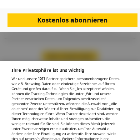
JUBILÄUMSSERIE
Die Gastroenterologie und Hepatologie
einst und jetzt
Kostenlos abonnieren
Prim. Univ.-Prof. Dr. Harald Hofer im Interview über die Entwicklung
der Gastroenterologie und Hepatologie in den letzten 35 Jahren.
Mehr Inhalte laden
Ihre Privatsphäre ist uns wichtig
Wir und unsere
1017
Partner speichern personenbezogene Daten,
PDF
Drucken
Teilen
wie z.B. Browsing-Daten oder eindeutige Bezeichner, auf Ihrem
Gerät und greifen darauf zu. Wenn Sie „Ich akzeptiere“ wählen,
können die Tracking-Technologien die unter „Wir und unsere
Partner verarbeiten Daten, um Folgendes bereitzustellen“
genannten Zwecke unterstützen, während die Auswahl von „Alle
ablehnen“ oder der Widerruf Ihrer Einwilligung zur Deaktivierung
dieser Technologien führt. Wenn Tracker deaktiviert sind, werden
Ihnen möglicherweise Inhalte und Anzeigen präsentiert, die
IMPRESSUM
DATENSCHUTZ
BAFG
NUTZUNGSBEDINGUNGEN
MEDIADATEN & TARIFE
PRESSE
ZWECKE ANZEIGEN
weniger relevant für Sie sind. Sie können dieses Menü jederzeit
unter Zwecke anzeigen erneut aufrufen, um Ihre Auswahl zu
© 2026
Gesund.at
– All rights reserved – Patientenwissen:
MeinMed.at
ändern oder Ihre Einwilligung zu widerrufe. Ihre Auswahl wirkt
sich auf unsere/n Website aus. Weitere Informationen hierzu