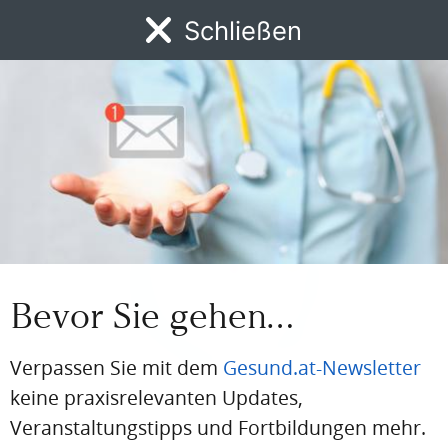
Facharzt für Innere Medizin und Facharzt für
Schließen
Gastroenterologie und Hepatologie
Foto: © Mang Stefan
Medizinische Expertise
Bevor Sie gehen…
Verpassen Sie mit dem
Gesund.at-Newsletter
keine praxisrelevanten Updates,
SPRECHSTUNDE
Abdominelle Beschwerden bei junger
Veranstaltungstipps und Fortbildungen mehr.
Frau: funktionell oder organisch?