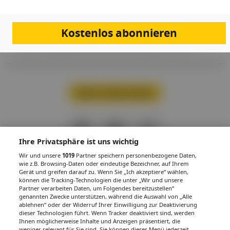
Verena C., 27 Jahre, wird in Ihrer Praxis vorstellig. Sie klagt über seit
Monaten bestehende Blähungen, krampfartige Bauchschmerzen und
wechselnde Stuhlkonsistenz. Die Beschwerden treten vor allem nach
Kostenlos abonnieren
dem Essen auf und variieren stark. Die Patientin wirkt besorgt und gibt
an, dass ihr Alltagsleben zunehmend beeinträchtigt sei. Was tun?
Mehr Inhalte laden
PDF
Drucken
Teilen
Ihre Privatsphäre ist uns wichtig
Wir und unsere
1019
Partner speichern personenbezogene Daten,
wie z.B. Browsing-Daten oder eindeutige Bezeichner, auf Ihrem
Gerät und greifen darauf zu. Wenn Sie „Ich akzeptiere“ wählen,
können die Tracking-Technologien die unter „Wir und unsere
Partner verarbeiten Daten, um Folgendes bereitzustellen“
IMPRESSUM
DATENSCHUTZ
BAFG
NUTZUNGSBEDINGUNGEN
genannten Zwecke unterstützen, während die Auswahl von „Alle
MEDIADATEN & TARIFE
PRESSE
ZWECKE ANZEIGEN
ablehnen“ oder der Widerruf Ihrer Einwilligung zur Deaktivierung
dieser Technologien führt. Wenn Tracker deaktiviert sind, werden
© 2026
Gesund.at
– All rights reserved – Patientenwissen:
MeinMed.at
Ihnen möglicherweise Inhalte und Anzeigen präsentiert, die
weniger relevant für Sie sind. Sie können dieses Menü jederzeit