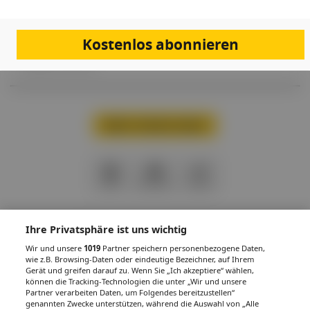
lebt von guter Abstimmung, klaren Rollen und dem Vertrauen darauf,
dass jede Person genau dort eingesetzt ist, wo ihre Stärken liegen. Für
Ordinationsassistent:innen bedeutet das, täglich Schnittstelle,
Organisationstalent und oft auch Krisenmanager:in zu sein. Umso
Kostenlos abonnieren
wichtiger ist eine Teamstruktur, in der jeder seinen Platz kennt – und
ihn gerne einnimmt.
Mehr Inhalte laden
PDF
Drucken
Teilen
Ihre Privatsphäre ist uns wichtig
Wir und unsere
1019
Partner speichern personenbezogene Daten,
wie z.B. Browsing-Daten oder eindeutige Bezeichner, auf Ihrem
IMPRESSUM
DATENSCHUTZ
BAFG
NUTZUNGSBEDINGUNGEN
Gerät und greifen darauf zu. Wenn Sie „Ich akzeptiere“ wählen,
MEDIADATEN & TARIFE
PRESSE
ZWECKE ANZEIGEN
können die Tracking-Technologien die unter „Wir und unsere
Partner verarbeiten Daten, um Folgendes bereitzustellen“
© 2026
Gesund.at
– All rights reserved – Patientenwissen:
MeinMed.at
genannten Zwecke unterstützen, während die Auswahl von „Alle