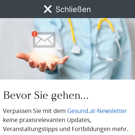
Schließen
Autor:in
Bevor Sie gehen…
ORDINATIONSORGANISATION
Den eigenen Platz im Team finden:
Erfolgreiche Zusammenarbeit in
Verpassen Sie mit dem
Gesund.at-Newsletter
Ordinationen und
keine praxisrelevanten Updates,
Primärversorgungszentren
Veranstaltungstipps und Fortbildungen mehr.
Ob in einer kleinen Praxis oder in einem komplexen
Primärversorgungszentrum (PVZ): Die Arbeit im Gesundheitswesen