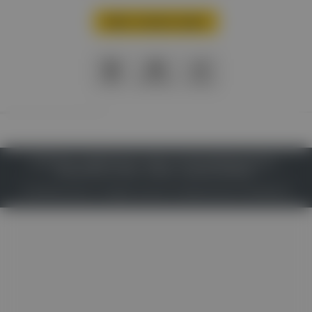
Mehr Inhalte laden
PDF
Drucken
Teilen
IMPRESSUM
DATENSCHUTZ
BAFG
NUTZUNGSBEDINGUNGEN
MEDIADATEN & TARIFE
PRESSE
ZWECKE ANZEIGEN
© 2026
Gesund.at
– All rights reserved – Patientenwissen:
MeinMed.at