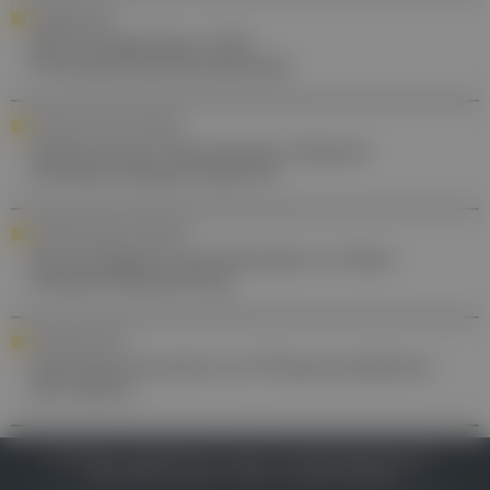
FORTBILDUNG
DFP-Praxiswissen: HIV-
Postexpositionsprophylaxe
KÜNSTLICHE INTELLIGENZ
Gehirntumor-Operationen: Rasche
Gewebe-Analyse dank KI
STUDIEN EINFACH ERKLÄRT
Personalisierte Gentherapie zur Rare
Disease Behandlung
AUSZEICHNUNG
Gletscherforscherin ist Wissenschaftlerin
des Jahres
IMPRESSUM
DATENSCHUTZ
BAFG
NUTZUNGSBEDINGUNGEN
MEDIADATEN & TARIFE
PRESSE
ZWECKE ANZEIGEN