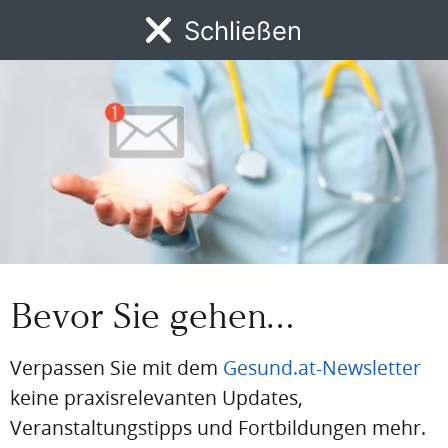
Einloggen
Schließen
MENÜ
Email
News
DFP
AFP
BdA-Fortbildungen
Fachartikel
Kongresskale
Passwort
Passwort vergessen
Eingeloggt bleiben
Bevor Sie gehen…
Verpassen Sie mit dem
Gesund.at-Newsletter
PDF
Drucken
Teilen
keine praxisrelevanten Updates,
Veranstaltungstipps und Fortbildungen mehr.
Artikel Info