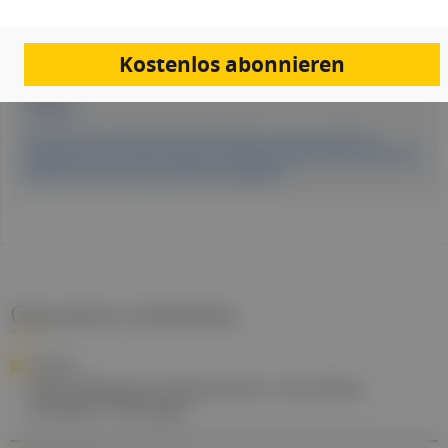
Erstellt am:
8. Juli 2024
Kostenlos abonnieren
Quellen:
Eurekalert
Rasmussen et al. (2024). Trigeminal ganglion neurons are directly
activated by influx of CSF solutes in a migraine model. Science, 385(6704),
80–86. https://doi.org/10.1126/science.adl0544
Gesund.at entdecken
THERAPIE
Nicht-Melanom-Hautkrebs: neue Beta-
Strahlen-Therapie