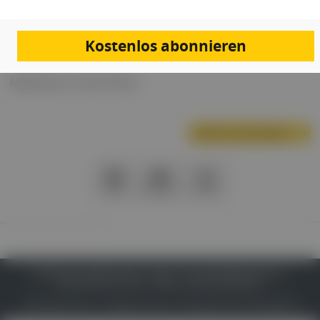
Schulung erbringen.
Referentin: Dr.in Melitta Bohn-Rieder
Kostenlos abonnieren
Moderator: Vineet Dhery
Nächste Veranstaltung
PDF
Drucken
Teilen
IMPRESSUM
DATENSCHUTZ
BAFG
NUTZUNGSBEDINGUNGEN
MEDIADATEN & TARIFE
PRESSE
ZWECKE ANZEIGEN
© 2026
Gesund.at
– All rights reserved – Patientenwissen:
MeinMed.at