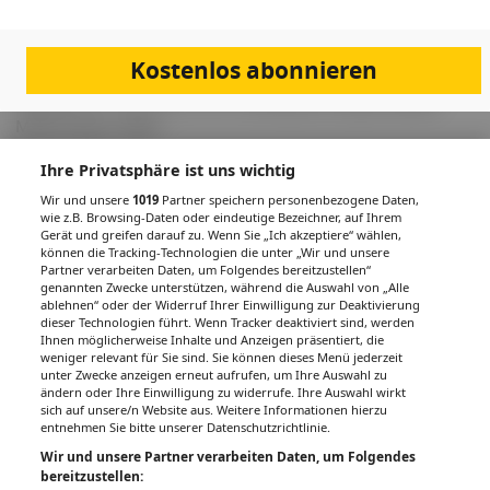
Diagnostik als auch moderne antidiabetische Therapien
im Detail besprochen.
Kostenlos abonnieren
Referentin: Priv.-Doz.in Dr.in Katarzyna Krzyzanowska-
Mittermayer, MBA
Ihre Privatsphäre ist uns wichtig
Wir und unsere
1019
Partner speichern personenbezogene Daten,
Nächste Veranstaltung
wie z.B. Browsing-Daten oder eindeutige Bezeichner, auf Ihrem
Gerät und greifen darauf zu. Wenn Sie „Ich akzeptiere“ wählen,
können die Tracking-Technologien die unter „Wir und unsere
Partner verarbeiten Daten, um Folgendes bereitzustellen“
genannten Zwecke unterstützen, während die Auswahl von „Alle
PDF
Drucken
Teilen
ablehnen“ oder der Widerruf Ihrer Einwilligung zur Deaktivierung
dieser Technologien führt. Wenn Tracker deaktiviert sind, werden
Ihnen möglicherweise Inhalte und Anzeigen präsentiert, die
weniger relevant für Sie sind. Sie können dieses Menü jederzeit
unter Zwecke anzeigen erneut aufrufen, um Ihre Auswahl zu
ändern oder Ihre Einwilligung zu widerrufe. Ihre Auswahl wirkt
sich auf unsere/n Website aus. Weitere Informationen hierzu
IMPRESSUM
DATENSCHUTZ
BAFG
NUTZUNGSBEDINGUNGEN
entnehmen Sie bitte unserer Datenschutzrichtlinie.
MEDIADATEN & TARIFE
PRESSE
ZWECKE ANZEIGEN
Wir und unsere Partner verarbeiten Daten, um Folgendes
© 2026
Gesund.at
– All rights reserved – Patientenwissen:
MeinMed.at
bereitzustellen: