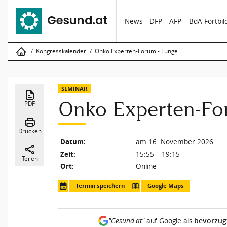
News
DFP
AFP
BdA-Fortbi
Kongresskalender
Onko Experten-Forum - Lunge
SEMINAR
Onko Experten-Fo
PDF
Drucken
Datum:
am 16. November 2026
Zeit:
15:55 – 19:15
Teilen
Ort:
Online
Termin speichern
Google Maps
bevorzug
"Gesund.at"
auf Google als