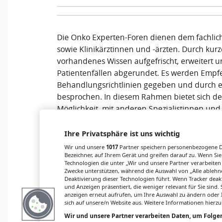
Die Onko Experten-Foren dienen dem fachlic
sowie Klinikärztinnen und -ärzten. Durch kur
vorhandenes Wissen aufgefrischt, erweitert u
Patientenfällen abgerundet. Es werden Emp
Behandlungsrichtlinien gegeben und durch 
besprochen. In diesem Rahmen bietet sich d
Möglichkeit, mit anderen Spezialistinnen und
zu diskutieren. Die wissenschaftlichen Leitu
zählen zu den Vorreiter:innen in Ihrem Fachg
Ihre Privatsphäre ist uns wichtig
Wir und unsere
1017
Partner speichern personenbezogene Da
Bezeichner, auf Ihrem Gerät und greifen darauf zu. Wenn Sie
Links & Downloads
Technologien die unter „Wir und unsere Partner verarbeiten
Zwecke unterstützen, während die Auswahl von „Alle ablehne
Deaktivierung dieser Technologien führt. Wenn Tracker deak
Anmeldung
und Anzeigen präsentiert, die weniger relevant für Sie sind
anzeigen erneut aufrufen, um Ihre Auswahl zu ändern oder I
Programm
sich auf unsere/n Website aus. Weitere Informationen hierzu
Wir und unsere Partner verarbeiten Daten, um Folgen