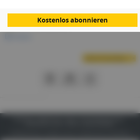
Erreichbarkeit, aufgezeigt und erfahrbar gemacht.
Kostenlos abonnieren
Links & Downloads
Programm
Nächste Veranstaltung
PDF
Drucken
Teilen
IMPRESSUM
DATENSCHUTZ
BAFG
NUTZUNGSBEDINGUNGEN
MEDIADATEN & TARIFE
PRESSE
ZWECKE ANZEIGEN
© 2026
Gesund.at
– All rights reserved – Patientenwissen:
MeinMed.at