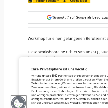
Termin speichern
Google Maps
bevorzug
"Gesund.at"
auf Google als
Workshop für einen gelungenen Berufseinstie
Diese Workshopreihe richtet sich an (KPJ-)St
Jungmediziner:innen.
Ihre Privatsphäre ist uns wichtig
An sechs Halbtagen teilen unsere Expert:inn
Wir und unsere
1017
Partner speichern personenbezogene Da
Zeit für Fragen und geben Tipps aus der Praxi
Bezeichner, auf Ihrem Gerät und greifen darauf zu. Wenn Sie
Technologien die unter „Wir und unsere Partner verarbeiten
Zwecke unterstützen, während die Auswahl von „Alle ablehne
Links & Downloads
Deaktivierung dieser Technologien führt. Wenn Tracker deak
und Anzeigen präsentiert, die weniger relevant für Sie sind
anzeigen erneut aufrufen, um Ihre Auswahl zu ändern oder I
Information
sich auf unsere/n Website aus. Weitere Informationen hierzu
Anmeldung