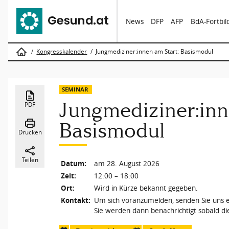
News
DFP
AFP
BdA-Fortbi
Kongresskalender
Jungmediziner:innen am Start: Basismodul
SEMINAR
Jungmediziner:inn
PDF
Basismodul
Drucken
Teilen
Datum:
am 28. August 2026
Zeit:
12:00 – 18:00
Ort:
Wird in Kürze bekannt gegeben.
Kontakt:
Um sich voranzumelden, senden Sie uns ei
Sie werden dann benachrichtigt sobald di