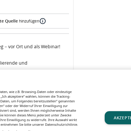
te Quelle
hinzufügen
g – vor Ort und als Webinar!
udierende und
en ihr Fachwissen, nehmen sich
ten, wie z.B. Browsing-Daten oder eindeutige
s!
 „Ich akzeptiere“ wählen, können die Tracking-
 Daten, um Folgendes bereitzustellen“ genannten
n“ oder der Widerruf Ihrer Einwilligung zur
tiviert sind, werden Ihnen möglicherweise Inhalte
. Sie können dieses Menü jederzeit unter Zwecke
AKZEPT
hre Einwilligung zu widerrufe. Ihre Auswahl wirkt
 entnehmen Sie bitte unserer Datenschutzrichtlinie.