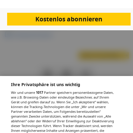
Nachtdienste vor.
Kostenlos abonnieren
Links & Downloads
Anmeldung & Programm
Nächste Veranstaltung
PDF
Drucken
Teilen
Ihre Privatsphäre ist uns wichtig
Wir und unsere
1017
Partner speichern personenbezogene Daten,
wie z.B. Browsing-Daten oder eindeutige Bezeichner, auf Ihrem
Gerät und greifen darauf zu. Wenn Sie „Ich akzeptiere“ wählen,
können die Tracking-Technologien die unter „Wir und unsere
Partner verarbeiten Daten, um Folgendes bereitzustellen“
IMPRESSUM
DATENSCHUTZ
BAFG
NUTZUNGSBEDINGUNGEN
genannten Zwecke unterstützen, während die Auswahl von „Alle
MEDIADATEN & TARIFE
PRESSE
ZWECKE ANZEIGEN
ablehnen“ oder der Widerruf Ihrer Einwilligung zur Deaktivierung
dieser Technologien führt. Wenn Tracker deaktiviert sind, werden
© 2026
Gesund.at
– All rights reserved – Patientenwissen:
MeinMed.at
Ihnen möglicherweise Inhalte und Anzeigen präsentiert, die