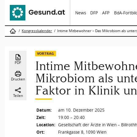
News
DFP
AFP
BdA-Fortbi
Kongresskalender
Intime Mitbewohner – Das Mikrobiom als untersch
VORTRAG
Intime Mitbewohn
PDF
Mikrobiom als unt
Drucken
Faktor in Klinik u
Teilen
Datum:
am 10. Dezember 2025
Zeit:
19:00 – 20:40
Location:
Gesellschaft der Ärzte in Wien – Billroth
Ort:
Frankgasse 8, 1090 Wien