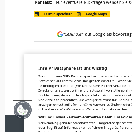
Kontakt:
Für eventuelle Rückfragen wenden Sie sic
Termin speichern
Google Maps
bevorzug
"Gesund.at"
auf Google als
Links & Downloads
Ihre Privatsphäre ist uns wichtig
Anmeldung und Programm
Wir und unsere
1019
Partner speichern personenbezogene Da
Bezeichner, auf Ihrem Gerät und greifen darauf zu. Wenn Sie
Technologien die unter „Wir und unsere Partner verarbeiten
Zwecke unterstützen, während die Auswahl von „Alle ablehne
Deaktivierung dieser Technologien führt. Wenn Tracker deak
und Anzeigen präsentiert, die weniger relevant für Sie sind
anzeigen erneut aufrufen, um Ihre Auswahl zu ändern oder I
sich auf unsere/n Website aus. Weitere Informationen hierzu
Wir und unsere Partner verarbeiten Daten, um Folgen
IMPRESSUM
DATENSCHUTZ
BAFG
NUTZ
Verwendung genauer Standortdaten. Endgeräteeigenschaften 
oder Zugriff auf Informationen auf einem Endgerät. Person
© 2026
Gesund.at
– 