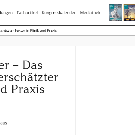
ldungen
Fachartikel
Kongresskalender
Mediathek
ätzter Faktor in Klinik und Praxis
er – Das
erschätzter
nd Praxis
haus