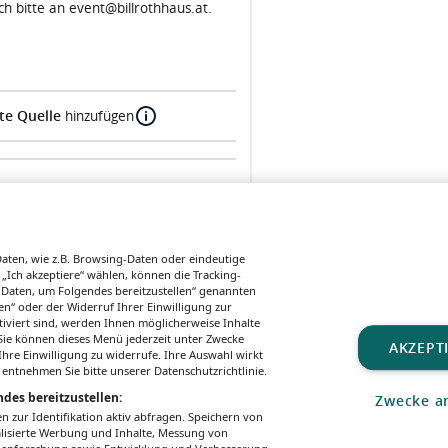
h bitte an event@billrothhaus.at.
te Quelle
hinzufügen
ten, wie z.B. Browsing-Daten oder eindeutige
 „Ich akzeptiere“ wählen, können die Tracking-
 Daten, um Folgendes bereitzustellen“ genannten
n“ oder der Widerruf Ihrer Einwilligung zur
Nächste Veranstaltung
tiviert sind, werden Ihnen möglicherweise Inhalte
. Sie können dieses Menü jederzeit unter Zwecke
AKZEPT
hre Einwilligung zu widerrufe. Ihre Auswahl wirkt
 entnehmen Sie bitte unserer Datenschutzrichtlinie.
des bereitzustellen:
Zwecke a
UNGSBEDINGUNGEN
MEDIADATEN & TARIFE
PRESSE
ZWECKE ANZEIGEN
zur Identifikation aktiv abfragen. Speichern von
alisierte Werbung und Inhalte, Messung von
All rights reserved – Patientenwissen:
MeinMed.at