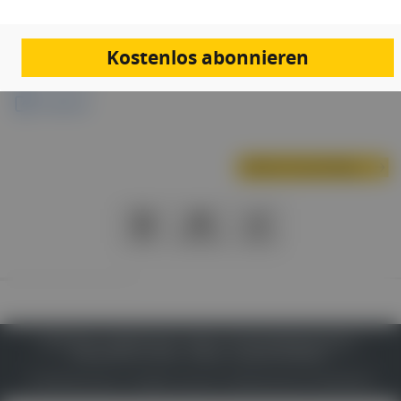
Links & Downloads
Kostenlos abonnieren
Anmeldung
Programm
Nächste Veranstaltung
PDF
Drucken
Teilen
IMPRESSUM
DATENSCHUTZ
BAFG
NUTZUNGSBEDINGUNGEN
MEDIADATEN & TARIFE
PRESSE
ZWECKE ANZEIGEN
© 2026
Gesund.at
– All rights reserved – Patientenwissen:
MeinMed.at