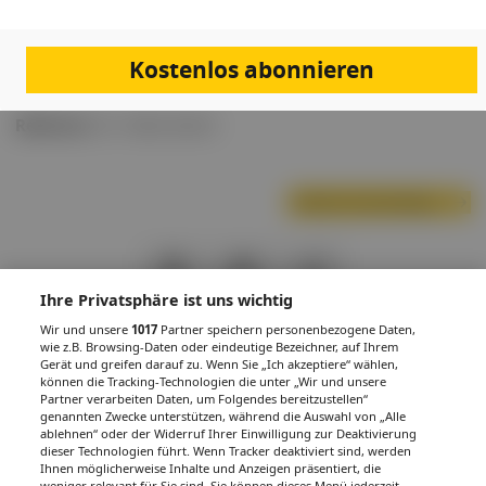
erläutert. Verschiedene konservative und operative
Therapiemöglichkeiten werden in den Kontext aktueller
medizinischer Evidenz eingeordnet.
Kostenlos abonnieren
Referent:
Dr. Falko Dahm
Nächste Veranstaltung
PDF
Drucken
Teilen
Ihre Privatsphäre ist uns wichtig
Wir und unsere
1017
Partner speichern personenbezogene Daten,
wie z.B. Browsing-Daten oder eindeutige Bezeichner, auf Ihrem
Gerät und greifen darauf zu. Wenn Sie „Ich akzeptiere“ wählen,
können die Tracking-Technologien die unter „Wir und unsere
Partner verarbeiten Daten, um Folgendes bereitzustellen“
IMPRESSUM
DATENSCHUTZ
BAFG
NUTZUNGSBEDINGUNGEN
genannten Zwecke unterstützen, während die Auswahl von „Alle
MEDIADATEN & TARIFE
PRESSE
ZWECKE ANZEIGEN
ablehnen“ oder der Widerruf Ihrer Einwilligung zur Deaktivierung
dieser Technologien führt. Wenn Tracker deaktiviert sind, werden
© 2026
Gesund.at
– All rights reserved – Patientenwissen:
MeinMed.at
Ihnen möglicherweise Inhalte und Anzeigen präsentiert, die
weniger relevant für Sie sind. Sie können dieses Menü jederzeit