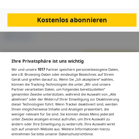
Kostenlos abonnieren
Links & Downloads
Anmeldung
Nächste Veranstaltung
Ihre Privatsphäre ist uns wichtig
Wir und unsere
1017
Partner speichern personenbezogene Daten,
wie z.B. Browsing-Daten oder eindeutige Bezeichner, auf Ihrem
Gerät und greifen darauf zu. Wenn Sie „Ich akzeptiere“ wählen,
PDF
Drucken
Teilen
können die Tracking-Technologien die unter „Wir und unsere
Partner verarbeiten Daten, um Folgendes bereitzustellen“
genannten Zwecke unterstützen, während die Auswahl von „Alle
ablehnen“ oder der Widerruf Ihrer Einwilligung zur Deaktivierung
dieser Technologien führt. Wenn Tracker deaktiviert sind, werden
Ihnen möglicherweise Inhalte und Anzeigen präsentiert, die
weniger relevant für Sie sind. Sie können dieses Menü jederzeit
IMPRESSUM
DATENSCHUTZ
BAFG
NUTZUNGSBEDINGUNGEN
unter Zwecke anzeigen erneut aufrufen, um Ihre Auswahl zu
MEDIADATEN & TARIFE
PRESSE
ZWECKE ANZEIGEN
ändern oder Ihre Einwilligung zu widerrufe. Ihre Auswahl wirkt
sich auf unsere/n Website aus. Weitere Informationen hierzu
© 2026
Gesund.at
– All rights reserved – Patientenwissen:
MeinMed.at
entnehmen Sie bitte unserer Datenschutzrichtlinie.